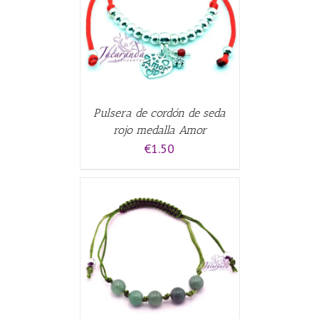
CARRITO
/
Pulsera de cordón de seda
rojo medalla Amor
€
1.50
CARRITO
/