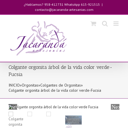
Saltar
¿Hablamos? 958-412731 WhatsApp 615-921515
|
al
contacto@jacaranda-artesanias.com
contenido
Colgante orgonita árbol de la vida color verde-
Fucsia
INICIO
»
Orgonitas
»
Colgantes de Orgonitas
»
Colgante orgonita árbol de la vida color verde-Fucsia
Previous
Next