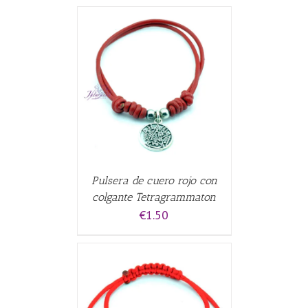
CARRITO
/
Pulsera de cuero rojo con
colgante Tetragrammaton
€
1.50