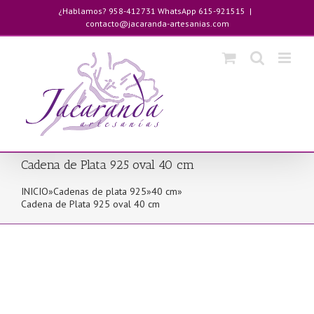
Saltar
¿Hablamos? 958-412731 WhatsApp 615-921515
|
al
contacto@jacaranda-artesanias.com
contenido
Cadena de Plata 925 oval 40 cm
INICIO
»
Cadenas de plata 925
»
40 cm
»
Cadena de Plata 925 oval 40 cm