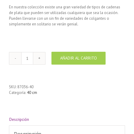
En nuestra colección existe una gran variedad de tipos de cadenas
de plata que pueden ser utilizadas cualquiera que sea la ocasión.
Pueden llevarse con un sin fin de variedades de colgantes o
simplemente en solitario se verán genial.
AÑADIR AL CARRITO
Cadena
de
Plata
925
oval
SKU:
87036-40
40
Categoría:
40 cm
cm
cantidad
Descripción