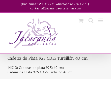
Saltar
¿Hablamos? 958-412731 WhatsApp 615-921515
|
al
contacto@jacaranda-artesanias.com
contenido
Cadena de Plata 925 CD35 Turbillón 40 cm
INICIO
»
Cadenas de plata 925
»
40 cm
»
Cadena de Plata 925 CD35 Turbillón 40 cm