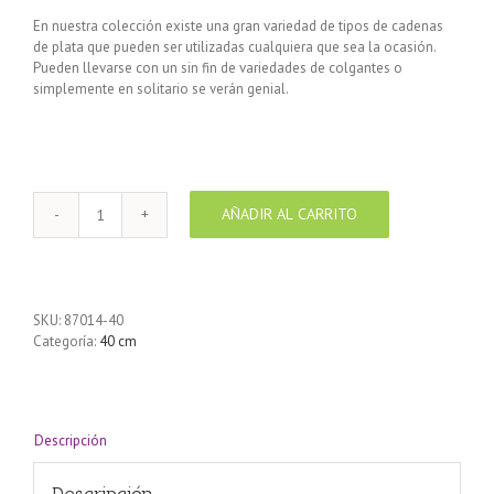
En nuestra colección existe una gran variedad de tipos de cadenas
de plata que pueden ser utilizadas cualquiera que sea la ocasión.
Pueden llevarse con un sin fin de variedades de colgantes o
simplemente en solitario se verán genial.
AÑADIR AL CARRITO
Cadena
de
Plata
925
CD35
SKU:
87014-40
Turbillón
Categoría:
40 cm
40
cm
cantidad
Descripción