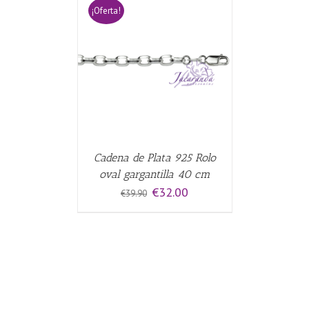
¡Oferta!
CARRITO
/
Cadena de Plata 925 Rolo
oval gargantilla 40 cm
El
El
€
32.00
€
39.90
precio
precio
original
actual
era:
es:
€39.90.
€32.00.