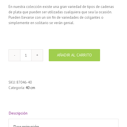
En nuestra colección existe una gran variedad de tipos de cadenas
de plata que pueden ser utilizadas cualquiera que sea la ocasión.
Pueden llevarse con un sin fin de variedades de colgantes o
simplemente en solitario se verán genial.
AÑADIR AL CARRITO
Cadena
de
Plata
925
3+1
SKU:
87046-40
Rolo
Categoría:
40 cm
40
cm
cantidad
Descripción