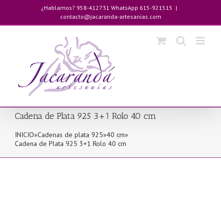
Saltar
¿Hablamos? 958-412731 WhatsApp 615-921515
|
al
contacto@jacaranda-artesanias.com
contenido
Cadena de Plata 925 3+1 Rolo 40 cm
INICIO
»
Cadenas de plata 925
»
40 cm
»
Cadena de Plata 925 3+1 Rolo 40 cm