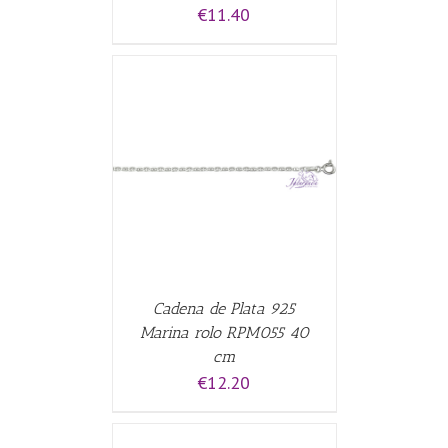
€
11.40
CARRITO
/
Cadena de Plata 925
Marina rolo RPM055 40
cm
€
12.20