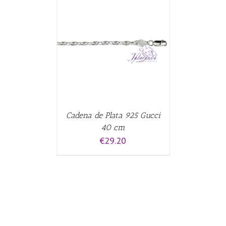
CARRITO
/
Cadena de Plata 925 Gucci
40 cm
€
29.20