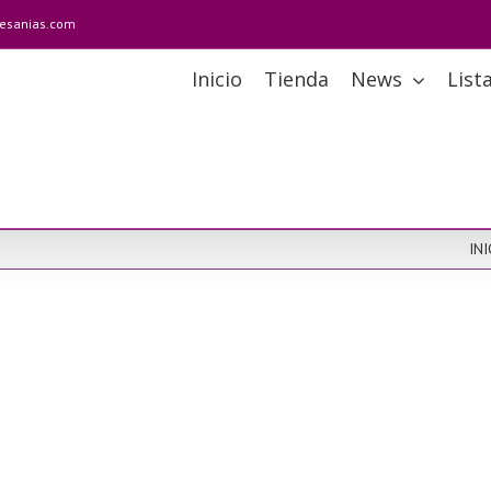
tesanias.com
Inicio
Tienda
News
List
INI