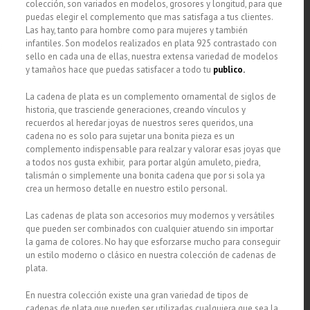
colección, son variados en modelos, grosores y longitud, para que
puedas elegir el complemento que mas satisfaga a tus clientes.
Las hay, tanto para hombre como para mujeres y también
infantiles. Son modelos realizados en plata 925 contrastado con
sello en cada una de ellas, nuestra extensa variedad de modelos
y tamaños hace que puedas satisfacer a todo tu
publico.
La cadena de plata es un complemento ornamental de siglos de
historia, que trasciende generaciones, creando vínculos y
recuerdos al heredar joyas de nuestros seres queridos, una
cadena no es solo para sujetar una bonita pieza es un
complemento indispensable para realzar y valorar esas joyas que
a todos nos gusta exhibir, para portar algún amuleto, piedra,
talismán o simplemente una bonita cadena que por si sola ya
crea un hermoso detalle en nuestro estilo personal.
Las cadenas de plata son accesorios muy modernos y versátiles
que pueden ser combinados con cualquier atuendo sin importar
la gama de colores. No hay que esforzarse mucho para conseguir
un estilo moderno o clásico en nuestra colección de cadenas de
plata.
En nuestra colección existe una gran variedad de tipos de
cadenas de plata que pueden ser utilizadas cualquiera que sea la