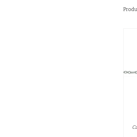
Produ
AÑADIR AL CARRITO
/
QUICK VIEW
Ca