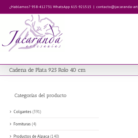
Saltar
¿Hablamos? 958-412731 WhatsApp 615-921515
|
contacto@jacaranda-ar
al
contenido
Cadena de Plata 925 Rolo 40 cm
Categorías del producto
Colgantes
(391)
Fornituras
(4)
Productos de Alpaca
(140)