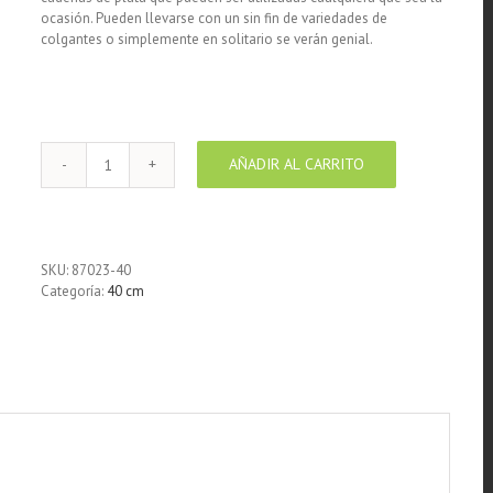
ocasión. Pueden llevarse con un sin fin de variedades de
colgantes o simplemente en solitario se verán genial.
AÑADIR AL CARRITO
Cadena
de
Plata
925
Rolo
SKU:
87023-40
40
Categoría:
40 cm
cm
cantidad