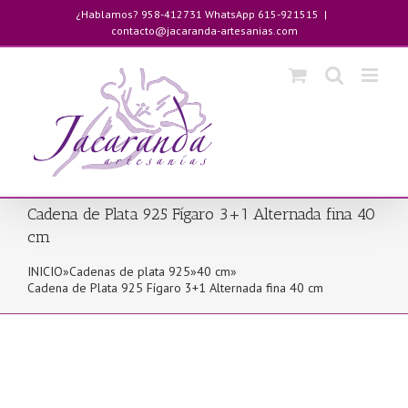
Saltar
¿Hablamos? 958-412731 WhatsApp 615-921515
|
al
contacto@jacaranda-artesanias.com
contenido
Cadena de Plata 925 Fígaro 3+1 Alternada fina 40
cm
INICIO
»
Cadenas de plata 925
»
40 cm
»
Cadena de Plata 925 Fígaro 3+1 Alternada fina 40 cm