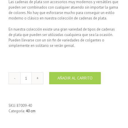
Las cadenas de plata son accesorios muy modernos y versátiles que
pueden ser combinados con cualquier atuendo sin importar la gama
de colores. No hay que esforzarse mucho para conseguir un estilo
moderno o clásico en nuestra colección de cadenas de plata.
En nuestra colección existe una gran variedad de tipos de cadenas
de plata que pueden ser utilizadas cualquiera que sea la ocasión.
Pueden llevarse con un sin fin de variedades de colgantes o
simplemente en solitario se verán genial.
AÑADIR AL CARRITO
Cadena
de
Plata
925
Fígaro
SKU:
87009-40
3+1
Categoría:
40 cm
Alternada
fina
40