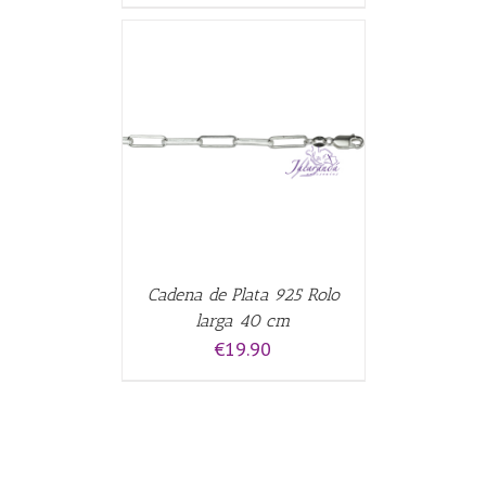
CARRITO
/
Cadena de Plata 925 Rolo
larga 40 cm
€
19.90