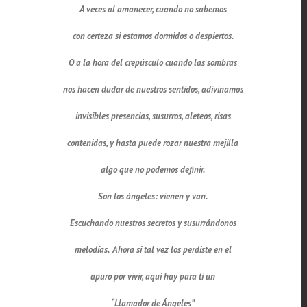
A veces al amanecer, cuando no sabemos
con certeza si estamos dormidos o despiertos.
O a la hora del crepúsculo cuando las sombras
nos hacen dudar de nuestros sentidos, adivinamos
invisibles presencias, susurros, aleteos, risas
contenidas, y hasta puede rozar nuestra mejilla
algo que no podemos definir.
Son los ángeles: vienen y van.
Escuchando nuestros secretos y susurrándonos
melodías. Ahora si tal vez los perdiste en el
apuro por vivir, aquí hay para ti un
“Llamador de Ángeles”