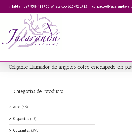
Saltar
¿Hablamos? 958-412731 WhatsApp 615-921515
|
contacto@jacaranda-ar
al
contenido
Colgante Llamador de angeles cofre enchapado en pla
Categorías del producto
Aros
(43)
Orgonitas
(18)
Colgantes
(391)