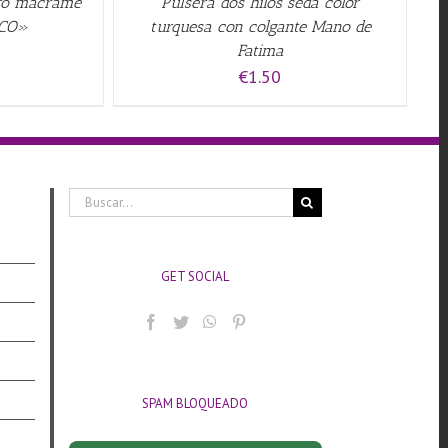
gro macrame
Pulsera dos hilos seda color
RCO»
turquesa con colgante Mano de
Fatima
€
1.50
Buscar:
GET SOCIAL
SPAM BLOQUEADO