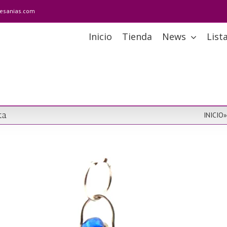
tesanias.com
Inicio
Tienda
News
List
ta
INICIO
»