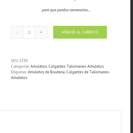
para que puedas convocarlos…
AÑADIR AL CARRITO
Colgante
Llamador
de
angeles
cofre
SKU:
1330
enchapado
Categorías:
Amuletos
,
Colgantes Talismanes-Amuletos
en
Etiquetas:
Amuletos de Bisuteria
,
Colgantes de Talismanes-
plata
Amuletos
cantidad