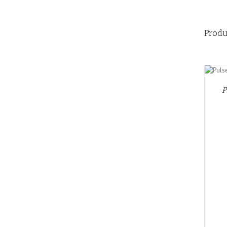
Produ
AÑADIR AL CARRITO
/
QUICK VIEW
P