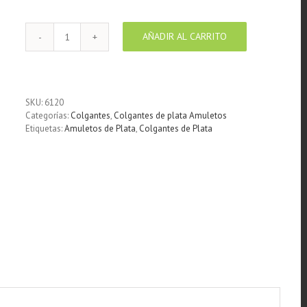
AÑADIR AL CARRITO
Colgante
de
Plata
Cruz
de
SKU:
6120
Caravaca
Categorías:
Colgantes
,
Colgantes de plata Amuletos
cantidad
Etiquetas:
Amuletos de Plata
,
Colgantes de Plata