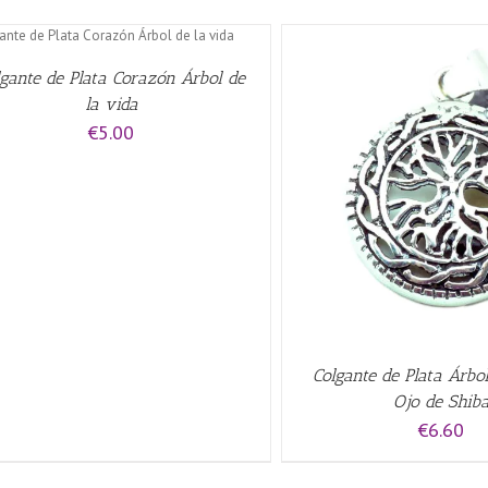
lgante de Plata Corazón Árbol de
la vida
€
5.00
AÑADIR AL CARRITO
/
QUICK VIEW
AÑADIR AL CARRITO
/
Colgante de Plata Árbol
Ojo de Shib
€
6.60