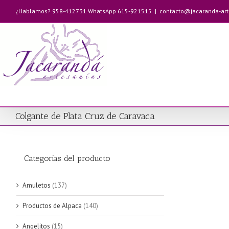
Saltar
¿Hablamos? 958-412731 WhatsApp 615-921515
|
contacto@jacaranda-ar
al
contenido
Colgante de Plata Cruz de Caravaca
Categorías del producto
Amuletos
(137)
Productos de Alpaca
(140)
Angelitos
(15)