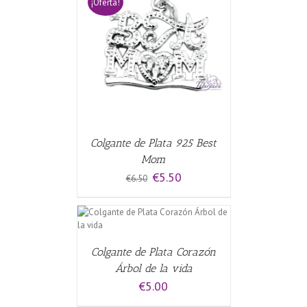
¡Oferta!
CARRITO
/
Colgante de Plata 925 Best
Mom
El
El
€
5.50
€
6.50
precio
precio
original
actual
era:
es:
CARRITO
/
€6.50.
€5.50.
Colgante de Plata Corazón
Árbol de la vida
€
5.00