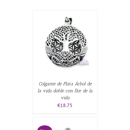
CARRITO
/
Colgante de Plata Árbol de
la vida doble con flor de la
vida
€
18.75