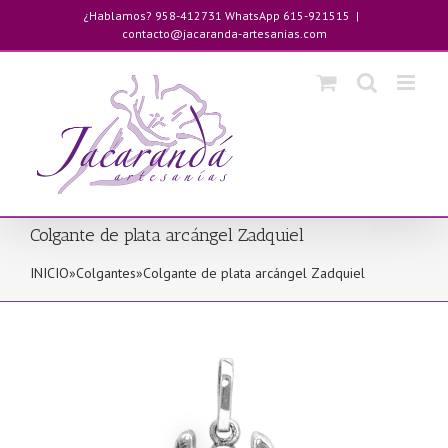
Saltar
¿Hablamos? 958-412731 WhatsApp 615-921515
|
al
contacto@jacaranda-artesanias.com
contenido
Colgante de plata arcángel Zadquiel
INICIO
»
Colgantes
»
Colgante de plata arcángel Zadquiel