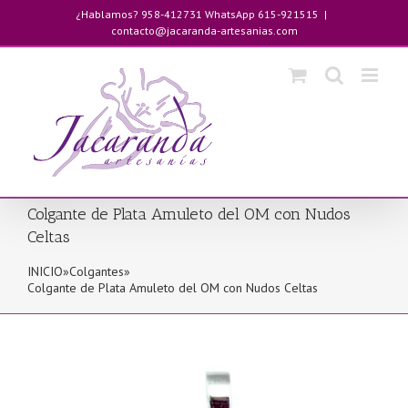
Saltar
¿Hablamos? 958-412731 WhatsApp 615-921515
|
al
contacto@jacaranda-artesanias.com
contenido
Colgante de Plata Amuleto del OM con Nudos
Celtas
INICIO
»
Colgantes
»
Colgante de Plata Amuleto del OM con Nudos Celtas