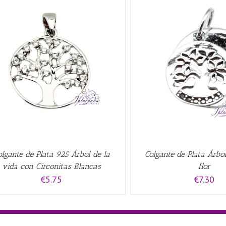
AÑADIR AL CARRITO
/
QUICK VIEW
AÑADIR AL CARRITO
/
olgante de Plata 925 Árbol de la
Colgante de Plata Árbol
vida con Circonitas Blancas
flor
€
5.75
€
7.30