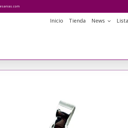
tesanias.com
Inicio
Tienda
News
List