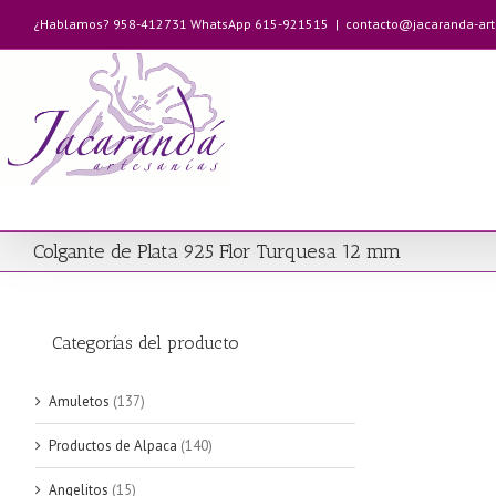
Saltar
¿Hablamos? 958-412731 WhatsApp 615-921515
|
contacto@jacaranda-ar
al
contenido
Colgante de Plata 925 Flor Turquesa 12 mm
Categorías del producto
Amuletos
(137)
Productos de Alpaca
(140)
Angelitos
(15)