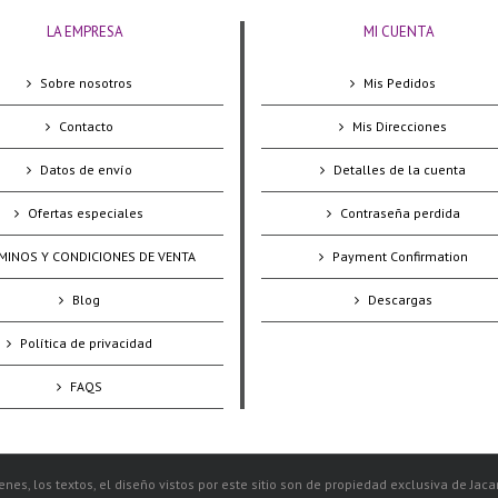
LA EMPRESA
MI CUENTA
Sobre nosotros
Mis Pedidos
Contacto
Mis Direcciones
Datos de envío
Detalles de la cuenta
Ofertas especiales
Contraseña perdida
MINOS Y CONDICIONES DE VENTA
Payment Confirmation
Blog
Descargas
Política de privacidad
FAQS
nes, los textos, el diseño vistos por este sitio son de propiedad exclusiva de Jac