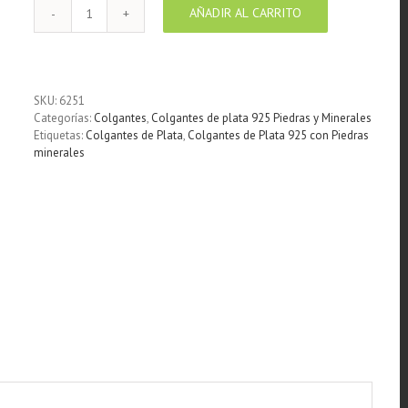
AÑADIR AL CARRITO
Colgante
de
Plata
925
Flor
SKU:
6251
Turquesa
Categorías:
Colgantes
,
Colgantes de plata 925 Piedras y Minerales
12
Etiquetas:
Colgantes de Plata
,
Colgantes de Plata 925 con Piedras
mm
minerales
cantidad