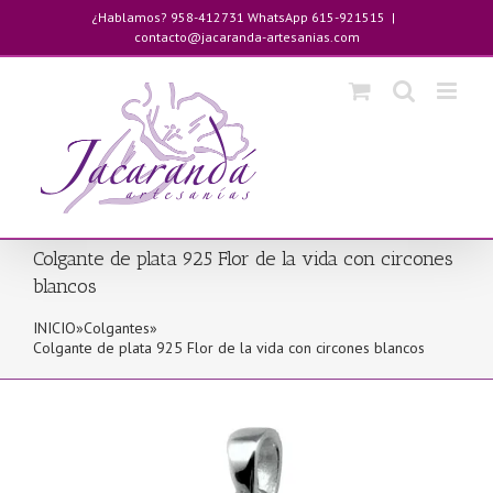
Saltar
¿Hablamos? 958-412731 WhatsApp 615-921515
|
al
contacto@jacaranda-artesanias.com
contenido
Colgante de plata 925 Flor de la vida con circones
blancos
INICIO
»
Colgantes
»
Colgante de plata 925 Flor de la vida con circones blancos