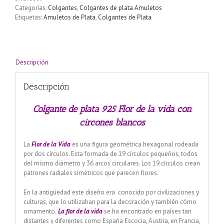
Flor
Categorías:
Colgantes
,
Colgantes de plata Amuletos
de
Etiquetas:
Amuletos de Plata
,
Colgantes de Plata
la
vida
con
circones
blancos
Descripción
cantidad
Descripción
Colgante de plata 925 Flor de la vida con
circones blancos
La
Flor de la Vida
es una figura geométrica hexagonal rodeada
por dos círculos. Esta formada de 19 círculos pequeños, todos
del mismo diámetro y 36 arcos circulares. Los 19 círculos crean
patrones radiales simétricos que parecen flores.
En la antigüedad este diseño era conocido por civilizaciones y
culturas, que lo utilizaban para la decoración y también cómo
ornamento.
La flor de la vida
se ha encontrado en países tan
distantes y diferentes como España Escocia, Austria, en Francia,