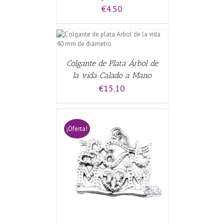
€
4.50
CARRITO
/
Colgante de Plata Árbol de
la vida Calado a Mano
€
15.10
¡Oferta!
CARRITO
/