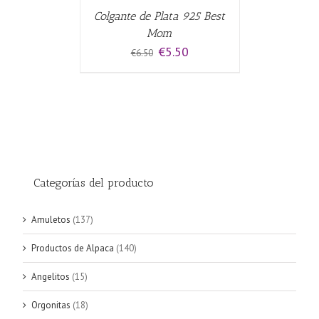
Colgante de Plata 925 Best
Mom
El
El
€
5.50
€
6.50
precio
precio
original
actual
era:
es:
€6.50.
€5.50.
Categorías del producto
Amuletos
(137)
Productos de Alpaca
(140)
Angelitos
(15)
Orgonitas
(18)