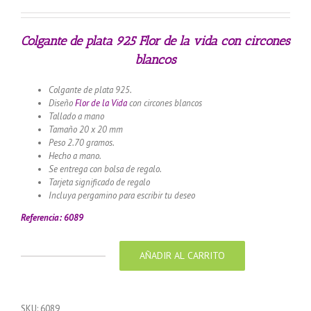
Colgante de plata 925 Flor de la vida con circones
blancos
Colgante de plata 925.
Diseño
Flor de la Vida
con circones blancos
Tallado a mano
Tamaño 20 x 20 mm
Peso 2.70 gramos.
Hecho a mano.
Se entrega con bolsa de regalo.
Tarjeta significado de regalo
Incluya pergamino para escribir tu deseo
Referencia: 6089
AÑADIR AL CARRITO
Colgante
de
plata
925
SKU:
6089