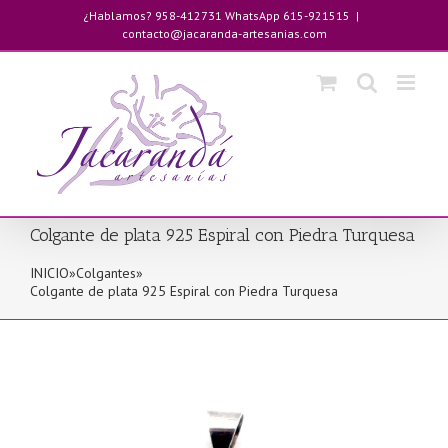
Saltar
¿Hablamos? 958-412731 WhatsApp 615-921515
|
al
contacto@jacaranda-artesanias.com
contenido
Colgante de plata 925 Espiral con Piedra Turquesa
INICIO
»
Colgantes
»
Colgante de plata 925 Espiral con Piedra Turquesa