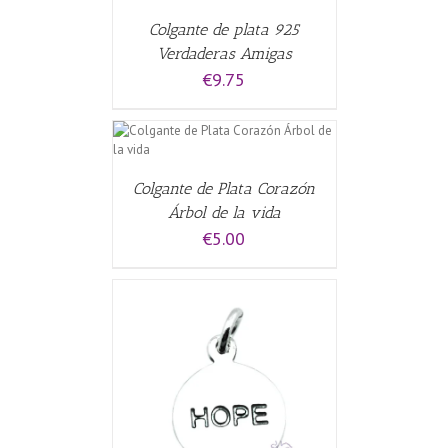
Colgante de plata 925
Verdaderas Amigas
€
9.75
CARRITO
/
Colgante de Plata Corazón
Árbol de la vida
€
5.00
CARRITO
/