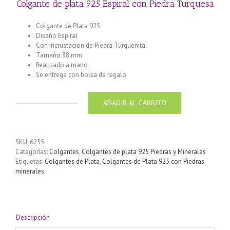
Colgante de plata 925 Espiral con Piedra Turquesa
Colgante de Plata 925
Diseño Espiral
Con incrustacion de Piedra Turquenita
Tamaño 38 mm
Realizado a mano
Se entrega con bolsa de regalo
AÑADIR AL CARRITO
Colgante
de
plata
925
SKU:
6255
Espiral
Categorías:
Colgantes
,
Colgantes de plata 925 Piedras y Minerales
con
Etiquetas:
Colgantes de Plata
,
Colgantes de Plata 925 con Piedras
Piedra
minerales
Turquesa
cantidad
Descripción