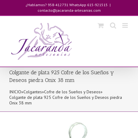
Saltar
¿Hablamos? 958-412731 WhatsApp 615-921515
|
al
contacto@jacaranda-artesanias.com
contenido
Colgante de plata 925 Cofre de los Sueños y
Deseos piedra Onix 38 mm
INICIO
»
Colgantes
»
Cofre de los Sueños y Deseos
»
Colgante de plata 925 Cofre de los Sueños y Deseos piedra
Onix 38 mm