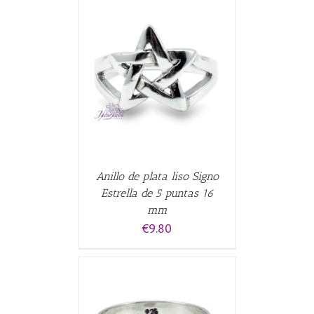
CARRITO
/
Anillo de plata liso Signo
Estrella de 5 puntas 16
mm
€
9.80