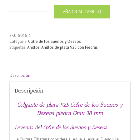
AÑADIR AL CARRITO
Colgante
de
plata
925
SKU:
8036-3
Cofre
Categoría:
Cofre de los Sueños y Deseos
de
Etiquetas:
Anillos
,
Anillos de plata 925 con Piedras
los
Sueños
y
Deseos
piedra
Descripción
Onix
38
Descripción
mm
cantidad
Colgante de plata 925 Cofre de los Sueños y
Deseos piedra Onix 38 mm
Leyenda del Cofre de los Sueños y Deseos
La Cultura Tibetana considera al Agua, el Aire, el Fuego y la