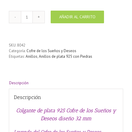
AÑADIR AL CARRITO
Colgante
de
plata
925
Cofre
SKU:
8042
de
Categoría:
Cofre de los Sueños y Deseos
los
Etiquetas:
Anillos
,
Anillos de plata 925 con Piedras
Sueños
y
Deseos
diseño
32
Descripción
mm
cantidad
Descripción
Colgante de plata 925 Cofre de los Sueños y
Deseos diseño 32 mm
Leyenda del Cofre de los Sueños y Deseos