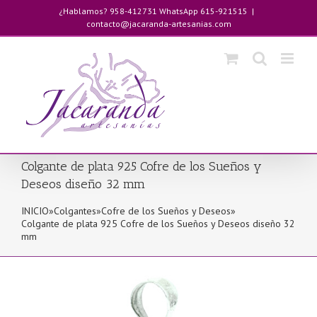
Saltar
¿Hablamos? 958-412731 WhatsApp 615-921515
|
al
contacto@jacaranda-artesanias.com
contenido
Colgante de plata 925 Cofre de los Sueños y
Deseos diseño 32 mm
INICIO
»
Colgantes
»
Cofre de los Sueños y Deseos
»
Colgante de plata 925 Cofre de los Sueños y Deseos diseño 32
mm