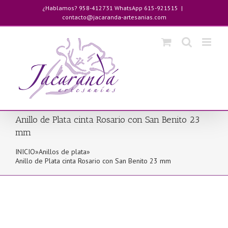
Saltar
¿Hablamos? 958-412731 WhatsApp 615-921515
|
al
contacto@jacaranda-artesanias.com
contenido
Anillo de Plata cinta Rosario con San Benito 23
mm
INICIO
»
Anillos de plata
»
Anillo de Plata cinta Rosario con San Benito 23 mm