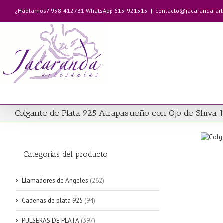
Saltar
¿Hablamos? 958-412731 WhatsApp 615-921515
|
contacto@jacaranda-ar
al
contenido
Colgante de Plata 925 Atrapasueño con Ojo de Shiva
Categorías del producto
Llamadores de Ángeles
(262)
Cadenas de plata 925
(94)
PULSERAS DE PLATA
(397)