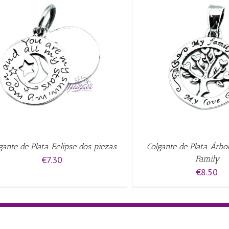
AÑADIR AL CARRITO
/
QUICK VIEW
AÑADIR AL CARRITO
/
gante de Plata Eclipse dos piezas
Colgante de Plata Árbol
€
7.30
Family
€
8.50