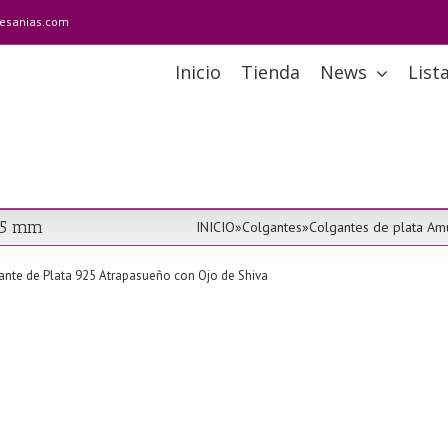
tesanias.com
Inicio
Tienda
News
List
 15 mm
INICIO
»
Colgantes
»
Colgantes de plata Am