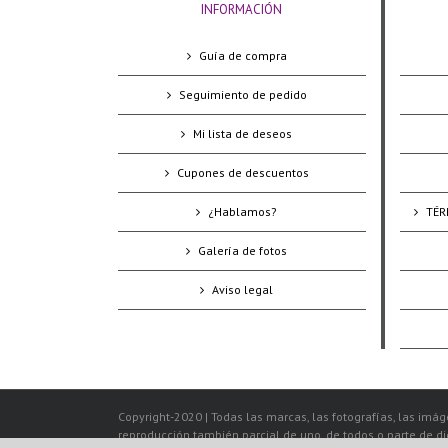
INFORMACIÓN
Guía de compra
Seguimiento de pedido
Mi lista de deseos
Cupones de descuentos
¿Hablamos?
TÉR
Galería de fotos
Aviso legal
Copyright-2020 | Todas las marcas, las fotografías, las imáge
reproducción también parcial de uno, de todos o parte de d