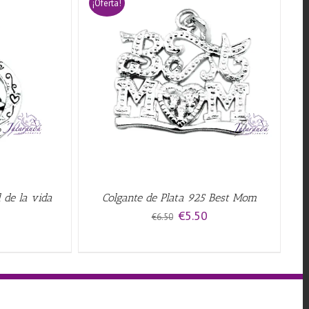
¡Oferta!
QUICK VIEW
 de la vida
Colgante de Plata 925 Best Mom
El
El
€
5.50
€
6.50
precio
precio
original
actual
era:
es:
€6.50.
€5.50.