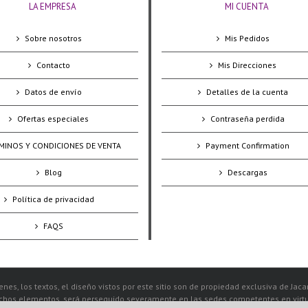
LA EMPRESA
MI CUENTA
Sobre nosotros
Mis Pedidos
Contacto
Mis Direcciones
Datos de envío
Detalles de la cuenta
Ofertas especiales
Contraseña perdida
MINOS Y CONDICIONES DE VENTA
Payment Confirmation
Blog
Descargas
Política de privacidad
FAQS
nes, los textos, el diseño vistos por este sitio son de propiedad exclusiva de Jac
ichos elementos, será perseguido severamente en las sedes competentes en virtud 