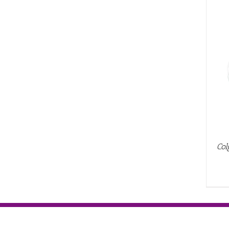
AÑADIR AL CARRITO
/
QUICK VIEW
Col