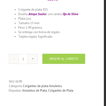
Colgante de plata 925
Diseño
Atrapa Sueño
s con centro
Ojo de Shiva
Plata Lisa
Tamaño 15 mm
Peso 1.90 gramos.
Se entrega con bolsa de regalo.
Tarjeta regalo Significado
Llamador de ángeles labrado en
plata 925 con diseño de m
AÑADIR AL CARRITO
Colgante
de
Plata
925
Atrapasueño
SKU:
6190
con
Categoría:
Colgantes de plata Amuletos
Ojo
Etiquetas:
Amuletos de Plata
,
Colgantes de Plata
de
Shiva
15
mm