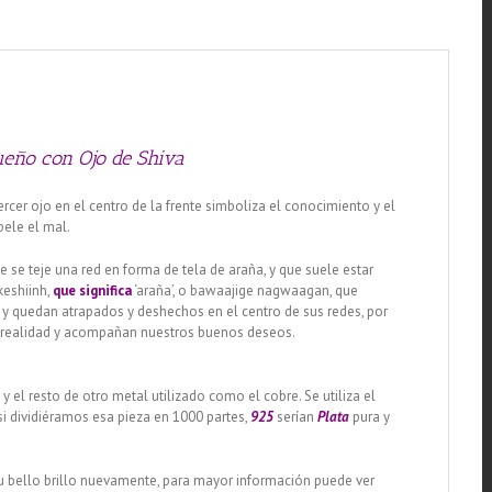
cantidad
ueño con Ojo de Shiva
 tercer ojo en el centro de la frente simboliza el conocimiento y el
pele el mal.
 se teje una red en forma de tela de araña, y que suele estar
keshiinh,
que significa
‘araña’, o bawaajige nagwaagan, que
y quedan atrapados y deshechos en el centro de sus redes, por
en realidad y acompañan nuestros buenos deseos.
, y el resto de otro metal utilizado como el cobre. Se utiliza el
si dividiéramos esa pieza en 1000 partes,
925
serían
Plata
pura y
su bello brillo nuevamente, para mayor información puede ver