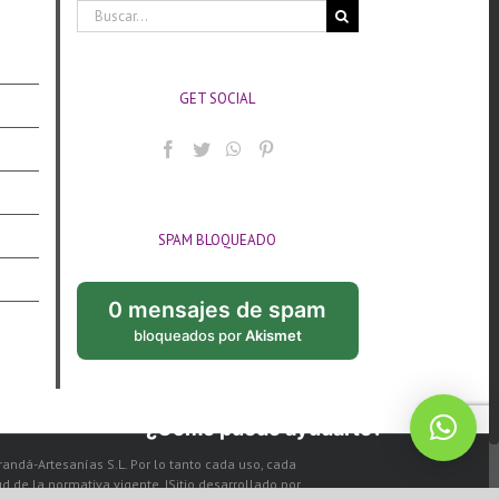
Buscar:
GET SOCIAL
SPAM BLOQUEADO
0 mensajes de spam
bloqueados por
Akismet
¿Cómo puedo ayudarte?
arandá-Artesanías S.L. Por lo tanto cada uso, cada
de la normativa vigente. |Sitio desarrollado por