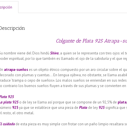
cripción
Descripción
Colgante de Plata 925 Atrapa-s
Su nombre viene del Dios hindú
Shiva
, a quien se le representa con tres ojos: el
poder espiritual, por lo que también es llamado el ojo de la sabiduría y el que re
Un
atrapa-sueños
es un objeto étnico compuesto por un aro circular sobre el que
decorado con plumas y cuentas… En lengua ojibwa, no obstante, se llama asabi
traduce ‘trampa o cepo de sueños». Los malos sueños se enriendan en sus redes 
lo contrario los buenos sueños fluyen a través de sus plumas y se convierten 
Plata 925
La plata 925
o de ley se llama así porque que se compone de un 92,5% de
plata
número
925
ya que se establece que una pieza de
Plata
de ley
925
significa que 
el resto, el otro metal.
El cuidado
de esta pieza es muy simple con frotar con un paño limpio resaltara 