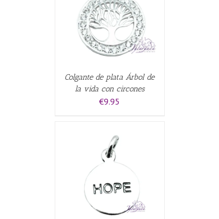
ALLES
Colgante de plata Árbol de
la vida con circones
€
9.95
CARRITO
/