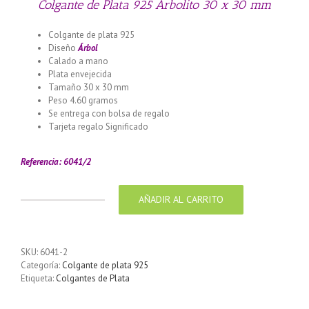
Colgante de Plata 925 Arbolito 30 x 30 mm
Colgante de plata 925
Diseño
Árbol
Calado a mano
Plata envejecida
Tamaño 30 x 30 mm
Peso 4.60 gramos
Se entrega con bolsa de regalo
Tarjeta regalo Significado
Llamador de ángeles labrado en
plata 925 con diseño de margarita en 20 mm
Referencia: 6041/2
AÑADIR AL CARRITO
Colgante
de
Plata
925
SKU:
6041-2
Arbolito
Categoría:
Colgante de plata 925
30
Etiqueta:
Colgantes de Plata
x
30