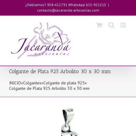
Saltar
¿Hablamos? 958-412731 WhatsApp 615-921515
|
al
contacto@jacaranda-artesanias.com
contenido
Colgante de Plata 925 Arbolito 30 x 30 mm
INICIO
»
Colgantes
»
Colgante de plata 925
»
Colgante de Plata 925 Arbolito 30 x 30 mm