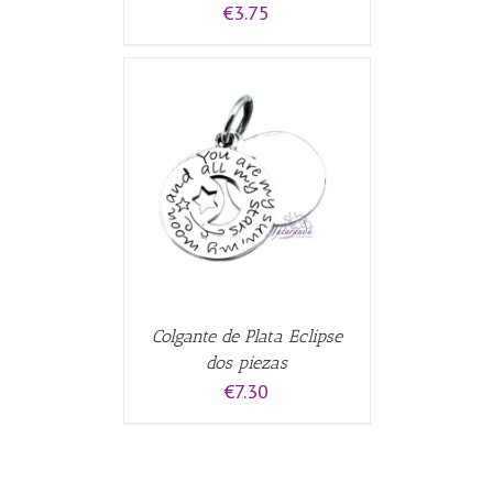
€
3.75
CARRITO
/
Colgante de Plata Eclipse
dos piezas
€
7.30