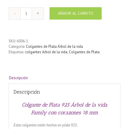
AÑADIR AL CARRITO
Colgante
de
Plata
925
Árbol
SKU:
6006-1
de
Categoría:
Colgantes de Plata Árbol de la vida
la
Etiquetas:
colgantes Arbol de la vida
,
Colgantes de Plata
vida
Family
con
corazones
18
Descripción
mm
cantidad
Descripción
Colgante de Plata 925 Árbol de la vida
Family con corazones 18 mm
Estos colgantes están hechos en plata 925.