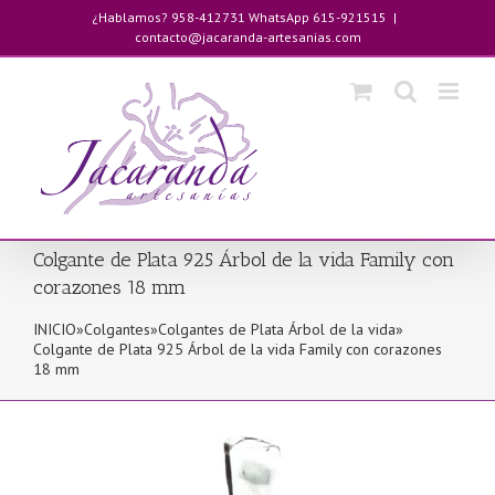
Saltar
¿Hablamos? 958-412731 WhatsApp 615-921515
|
al
contacto@jacaranda-artesanias.com
contenido
Colgante de Plata 925 Árbol de la vida Family con
corazones 18 mm
INICIO
»
Colgantes
»
Colgantes de Plata Árbol de la vida
»
Colgante de Plata 925 Árbol de la vida Family con corazones
18 mm