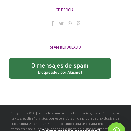
GET SOCIAL
SPAM BLOQUEADO
0 mensajes de spam
bloqueados por
Akismet
Copyright-2020 | Todas las marcas, las fotografías, las imágenes, los
textos, el diseño vistos por este sitio son de propiedad exclusiva de
Jacarandá-Artesanías S.L. Por lo tanto cada uso, cada reproducción
también parcial de uno, de todos o parte de dichos elementos, será