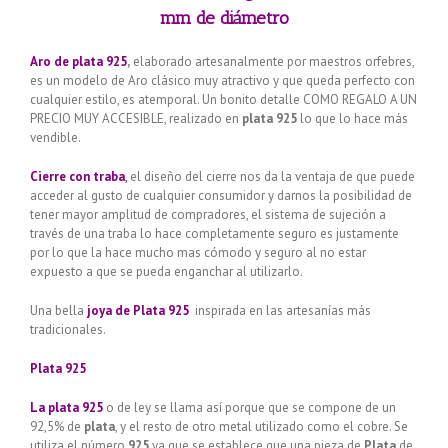
mm de diámetro
Aro de plata 925
,
elaborado artesanalmente por maestros orfebres,
es un modelo de Aro clásico muy atractivo y que queda perfecto con
cualquier estilo, es atemporal. Un bonito detalle COMO REGALO A UN
PRECIO MUY ACCESIBLE, realizado en
plata 925
lo que lo hace más
vendible.
Cierre con traba
,
el diseño del cierre nos da la ventaja de que puede
acceder al gusto de cualquier consumidor y darnos la posibilidad de
tener mayor amplitud de compradores, el sistema de sujeción a
través de una traba lo hace completamente seguro es justamente
por lo que la hace mucho mas cómodo y seguro al no estar
expuesto a que se pueda enganchar al utilizarlo.
Una bella
joya de Plata 925
inspirada en las artesanías más
tradicionales.
Plata 925
La plata 925
o de ley se llama así porque que se compone de un
92,5% de
plata
, y el resto de otro metal utilizado como el cobre. Se
utiliza el número
925
ya que se establece que una pieza de
Plata
de