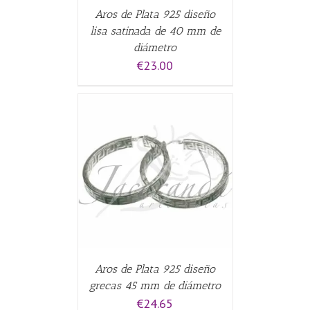
Aros de Plata 925 diseño
lisa satinada de 40 mm de
diámetro
€
23.00
CARRITO
/
Aros de Plata 925 diseño
grecas 45 mm de diámetro
€
24.65