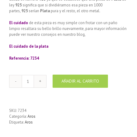
ley
925
significa que si dividiéramos esa pieza en 1000
partes,
925
serían
Plata
pura y el resto, el otro metal.
El cuidado
de esta pieza es muy simple con frotar con un paño
limpio resaltara su bello brillo nuevamente, para mayor información
puede ver nuestro consejos en nuestro blog,
El cuidado de
la plata
Referencia: 7234
AÑADIR AL CARRITO
Aros
de
Plata
925
diseño
SKU:
7234
grecas
Categoría:
Aros
dobles
Etiqueta:
Aros
de
30
mm