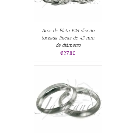
Aros de Plata 925 diseño
torzada líneas de 43 mm
de diámetro
€
27.80
CARRITO
/