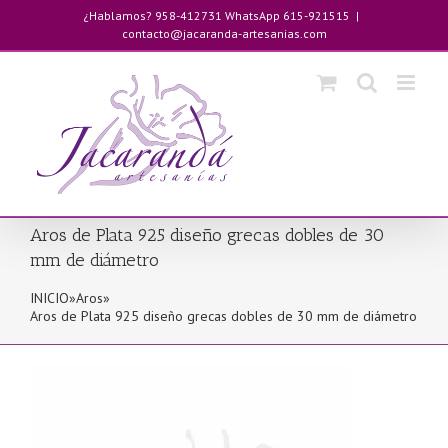
Saltar
¿Hablamos? 958-412731 WhatsApp 615-921515
|
al
contacto@jacaranda-artesanias.com
contenido
Aros de Plata 925 diseño grecas dobles de 30
mm de diámetro
INICIO
»
Aros
»
Aros de Plata 925 diseño grecas dobles de 30 mm de diámetro