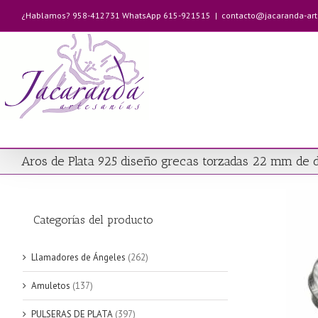
Saltar
¿Hablamos? 958-412731 WhatsApp 615-921515
|
contacto@jacaranda-ar
al
contenido
Aros de Plata 925 diseño grecas torzadas 22 mm de 
Categorías del producto
Llamadores de Ángeles
(262)
Amuletos
(137)
PULSERAS DE PLATA
(397)