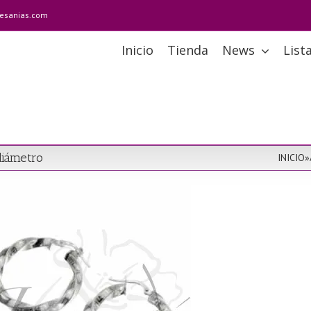
tesanias.com
Inicio
Tienda
News
List
diámetro
INICIO
»