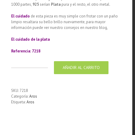
1000 partes,
925
serían
Plata
pura y el resto, el otro metal.
El cuidado
de esta pieza es muy simple con frotar con un paño
limpio resaltara su bello brillo nuevamente, para mayor
información puede ver nuestro consejos en nuestro blog,
El cuidado de
la plata
Referencia: 7218
AÑADIR AL CARRITO
Aros
de
Plata
925
SKU:
7218
diseño
Categoría:
Aros
grecas
Etiqueta:
Aros
torzadas
22
mm
de
diámetro
cantidad