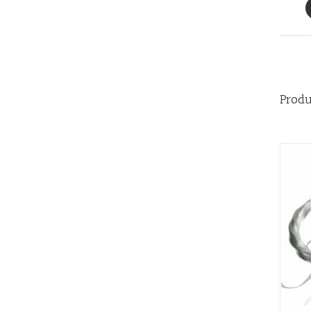
Produ
AÑADIR AL CARRITO
/
QUICK VIEW