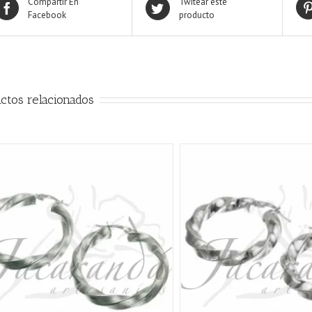
Compartir En
Twitear este
Facebook
producto
ctos relacionados
AÑADIR AL CARRITO
/
QUICK VIEW
AÑADIR AL CARRITO
/