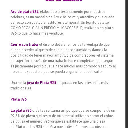
Aro de plata 925,
elaborado artesanalmente por maestros
orfebres, es un modelo de Aro clásico muy atractivo y que queda
perfecto con cualquier estilo, es atemporal. Un bonito detalle
COMO REGALO A UN PRECIO MUY ACCESIBLE, realizado en
plata
925
lo que lo hace más vendible.
Cierre con traba
, el diseño del cierre nos da la ventaja de que
puede acceder al gusto de cualquier consumidor y darnos la
posibilidad de tener mayor amplitud de compradores, el sistema
de sujeción a través de una traba lo hace completamente seguro
es justamente por lo que la hace mucho mas cómodo y seguro al
no estar expuesto a que se pueda enganchar al utilizarlo.
Una bella
joya de Plata 925
inspirada en las artesanías más
tradicionales.
Plata 925
La plata 925
o de ley se llama así porque que se compone de un
92,5% de
plata
, y el resto de otro metal utilizado como el cobre.
Se utiliza el número
925
ya que se establece que una pieza
de
Plata
de ley
925
significa que si dividiéramos esa pieza en