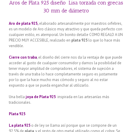
Aros de Plata 925 diseño Lisa torzada con grecas
30 mm de diámetro
Aro de plata 925,
elaborado artesanalmente por maestros orfebres,
es un modelo de Aro clásico muy atractivo y que queda perfecto con
cualquier estilo, es atemporal. Un bonito detalle COMO REGALO A UN
PRECIO MUY ACCESIBLE, realizado en
plata 925
lo que lo hace más
vendible.
Cierre con traba
, el diseño del cierre nos da la ventaja de que puede
acceder al gusto de cualquier consumidor y darnos la posibilidad de
tener mayor amplitud de compradores, el sistema de sujeción a
través de una traba lo hace completamente seguro es justamente
por lo que la hace mucho mas cómodo y seguro al no estar
expuesto a que se pueda enganchar al utilizarlo.
Una bella
joya de Plata 925
inspirada en las artesanías más
tradicionales.
Plata 925
La plata 925
o de ley se llama así porque que se compone de un
92,5% de
plata
, y el resto de otro metal utilizado como el cobre. Se