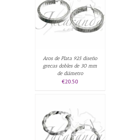
CARRITO
/
Aros de Plata 925 diseño
grecas dobles de 30 mm
de diámetro
€
20.50
CARRITO
/