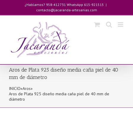
Saltar
¿Hablamos? 958-412731 WhatsApp 615-921515
|
al
contacto@jacaranda-artesanias.com
contenido
Aros de Plata 925 diseño media caña piel de 40
mm de diámetro
INICIO
»
Aros
»
Aros de Plata 925 diseño media caña piel de 40 mm de
diámetro