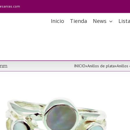
tesanias.com
Inicio
Tienda
News
List
2 mm
INICIO
»
Anillos de plata
»
Anillos