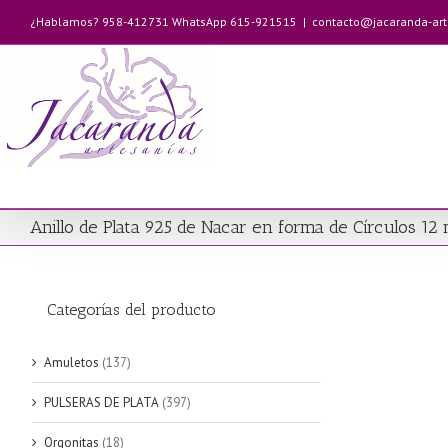
Saltar
¿Hablamos? 958-412731 WhatsApp 615-921515
|
contacto@jacaranda-ar
al
contenido
Anillo de Plata 925 de Nacar en forma de Círculos 1
Categorías del producto
Amuletos
(137)
PULSERAS DE PLATA
(397)
Orgonitas
(18)