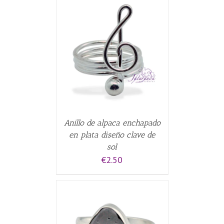
CARRITO
/
Anillo de alpaca enchapado
en plata diseño clave de
sol
€
2.50