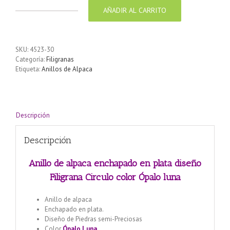
AÑADIR AL CARRITO
Anillo
de
alpaca
enchapado
SKU:
4523-30
en
Categoría:
Filigranas
plata
Etiqueta:
Anillos de Alpaca
diseño
Filigrana
Circulo
color
Ópalo
Descripción
luna
cantidad
Descripción
Anillo de alpaca enchapado en plata diseño
Filigrana Circulo color Ópalo luna
Anillo de alpaca
Enchapado en plata.
Diseño de Piedras semi-Preciosas
Color
Ópalo Luna