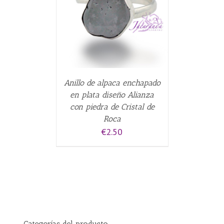
CARRITO
/
Anillo de alpaca enchapado
en plata diseño Alianza
con piedra de Cristal de
Roca
€
2.50
Categorías del producto