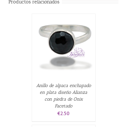
Productos relacionados
CARRITO
/
Anillo de alpaca enchapado
en plata diseño Alianza
con piedra de Onix
Facetado
€
2.50