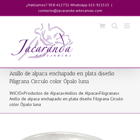
Saltar
¿Hablamos? 958-412731 WhatsApp 615-921515
|
al
contacto@jacaranda-artesanias.com
contenido
Anillo de alpaca enchapado en plata diseño
Filigrana Circulo color Ópalo luna
INICIO
»
Productos de Alpaca
»
Anillos de Alpaca
»
Filigranas
»
Anillo de alpaca enchapado en plata diseño Filigrana Circulo
color Ópalo luna