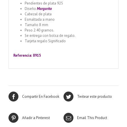
Pendientes de plata 925
Diseño
Margarita
Cabezal de plata
Esmaltada a mano
Tamaño 8 mm
Peso 2.40 gramos.
Se entrega con bolsa de regalo.
Tarjeta regalo Significado
Llamador de ángeles labrado
en plata 925 con diseño de margarita en 20 mm
Referencia: 8915
Compartir En Facebook
Twitear este producto
Añadir a Pinterest
Email This Product