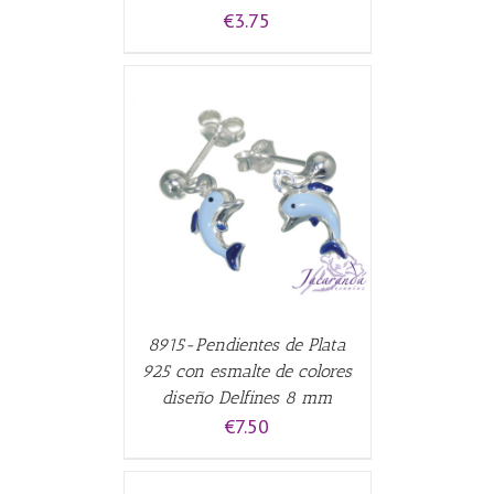
€
3.75
CARRITO
/
8915-Pendientes de Plata
925 con esmalte de colores
diseño Delfines 8 mm
€
7.50