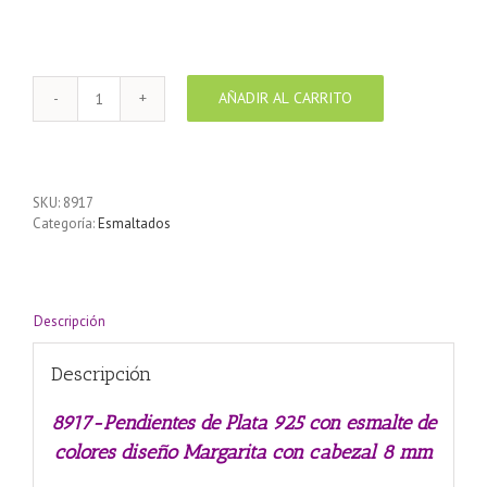
AÑADIR AL CARRITO
8917-
Pendientes
de
Plata
925
SKU:
8917
con
Categoría:
Esmaltados
esmalte
de
colores
diseño
Margarita
Descripción
con
cabezal
Descripción
8
mm
cantidad
8917-Pendientes de Plata 925 con esmalte de
colores diseño Margarita con cabezal 8 mm