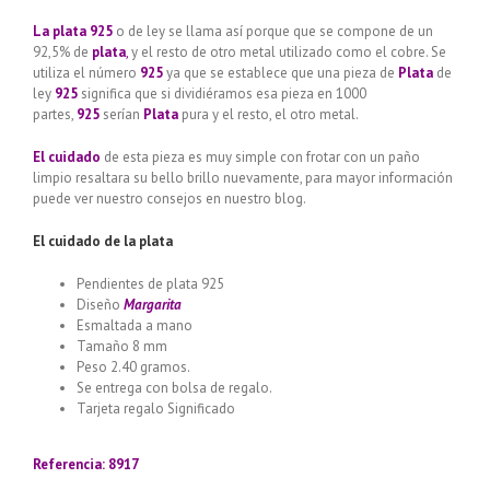
La plata 925
o de ley se llama así porque que se compone de un
92,5% de
plata
,
y el resto de otro metal utilizado como el cobre. Se
utiliza el número
925
ya que se establece que una pieza de
Plata
de
ley
925
significa que si dividiéramos esa pieza en 1000
partes,
925
serían
Plata
pura y el resto, el otro metal.
El cuidado
de esta pieza es muy simple con frotar con un paño
limpio resaltara su bello brillo nuevamente, para mayor información
puede ver nuestro consejos en nuestro blog.
El cuidado de
la plata
Pendientes de plata 925
Diseño
Margarita
Esmaltada a mano
Tamaño 8 mm
Peso 2.40 gramos.
Se entrega con bolsa de regalo.
Tarjeta regalo Significado
Llamador de ángeles labrado en
plata 925 con diseño de margarita en 20 mm
Referencia: 8917