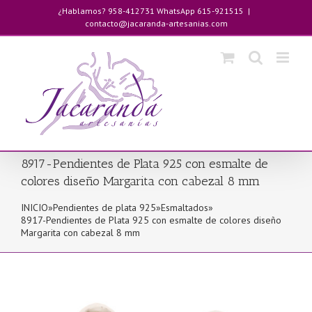
Saltar
¿Hablamos? 958-412731 WhatsApp 615-921515
|
al
contacto@jacaranda-artesanias.com
contenido
8917-Pendientes de Plata 925 con esmalte de
colores diseño Margarita con cabezal 8 mm
INICIO
»
Pendientes de plata 925
»
Esmaltados
»
8917-Pendientes de Plata 925 con esmalte de colores diseño
Margarita con cabezal 8 mm