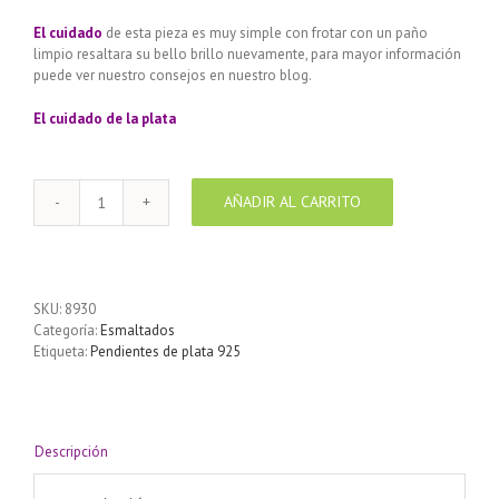
El cuidado
de esta pieza es muy simple con frotar con un paño
limpio resaltara su bello brillo nuevamente, para mayor información
puede ver nuestro consejos en nuestro blog.
El cuidado de
la plata
AÑADIR AL CARRITO
8930-
Pendientes
de
plata
925
SKU:
8930
con
Categoría:
Esmaltados
esmalte
Etiqueta:
Pendientes de plata 925
de
colores
diseño
Luna
10
Descripción
x
5