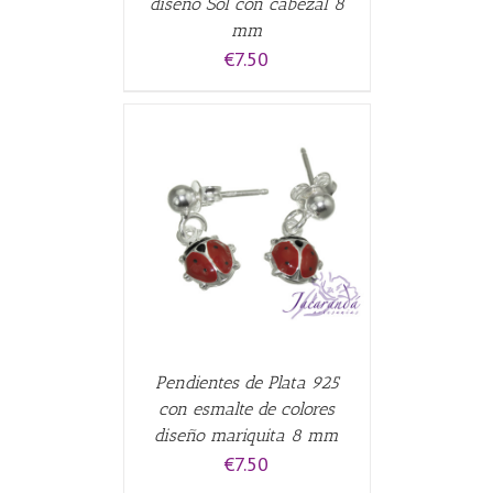
diseño Sol con cabezal 8
mm
€
7.50
CARRITO
/
Pendientes de Plata 925
con esmalte de colores
diseño mariquita 8 mm
€
7.50