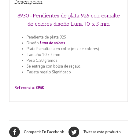
Descripción
mm
cantidad
8930-Pendientes de plata 925 con esmalte
de colores diseño Luna 10 x 5 mm
Pendiente de plata 925
Diseño
Luna
de colores
Plata Esmaltada en color (mix de colores)
Tamaño 10 x 5 mm
Peso 1.50 gramos.
Se entrega con bolsa de regalo.
Tarjeta regalo Significado
Llamador de ángeles labrado
en plata 925 con diseño de margarita en 20 mm
Referencia: 8930
Compartir En Facebook
Twitear este producto