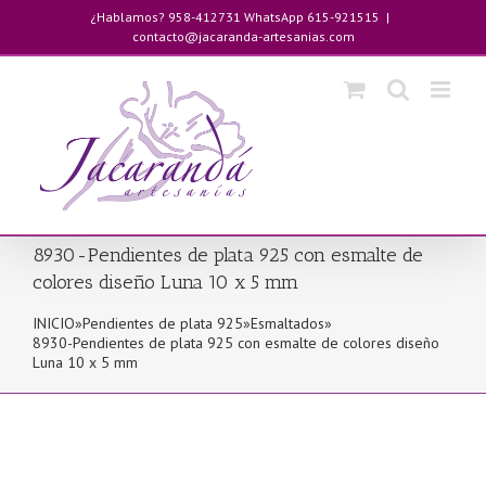
Saltar
¿Hablamos? 958-412731 WhatsApp 615-921515
|
al
contacto@jacaranda-artesanias.com
contenido
8930-Pendientes de plata 925 con esmalte de
colores diseño Luna 10 x 5 mm
INICIO
»
Pendientes de plata 925
»
Esmaltados
»
8930-Pendientes de plata 925 con esmalte de colores diseño
Luna 10 x 5 mm