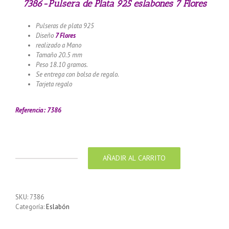
7386-Pulsera de Plata 925 eslabones 7 Flores
Pulseras de plata 925
Diseño
7 Flores
realizado a Mano
Tamaño 20.5 mm
Peso 18.10 gramos.
Se entrega con bolsa de regalo.
Tarjeta regalo
Llamador de ángeles labrado en plata 925 con
diseño de margarita en 20 mm
Referencia: 7386
AÑADIR AL CARRITO
7386-
Pulsera
de
Plata
SKU:
7386
925
Categoría:
Eslabón
eslabones
7