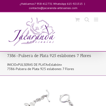
Saltar
¿Hablamos? 958-412731 WhatsApp 615-921515
|
al
contacto@jacaranda-artesanias.com
contenido
7386-Pulsera de Plata 925 eslabones 7 Flores
INICIO
»
PULSERAS DE PLATA
»
Eslabón
»
7386-Pulsera de Plata 925 eslabones 7 Flores