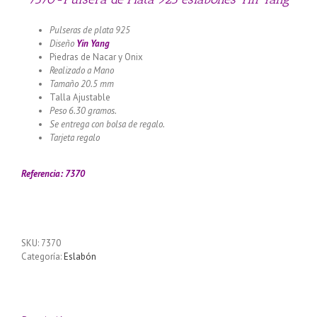
Pulseras de plata 925
Diseño
Yin Yang
Piedras de Nacar y Onix
Realizado a Mano
Tamaño 20.5 mm
Talla Ajustable
Peso 6.30 gramos.
Se entrega con bolsa de regalo.
Tarjeta regalo
Llamador de ángeles labrado en plata 925 con
diseño de margarita en 20 mm
Referencia: 7370
SKU:
7370
Categoría:
Eslabón