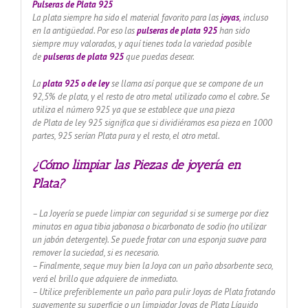
Pulseras de Plata 925
La plata siempre ha sido el material favorito para las
joyas
,
incluso
en la antigüedad. Por eso las
pulseras de plata 925
han sido
siempre muy valorados, y aquí tienes toda la variedad posible
de
pulseras de plata 925
que puedas desear.
La
plata 925 o de ley
se llama así porque que se compone de un
92,5% de plata, y el resto de otro metal utilizado como el cobre. Se
utiliza el número 925 ya que se establece que una pieza
de Plata de ley 925 significa que si dividiéramos esa pieza en 1000
partes, 925 serían Plata pura y el resto, el otro metal.
¿Cómo limpiar las Piezas de joyería en
Plata?
– La Joyería se puede limpiar con seguridad si se sumerge por diez
minutos en agua tibia jabonosa o bicarbonato de sodio (no utilizar
un jabón detergente). Se puede frotar con una esponja suave para
remover la suciedad, si es necesario.
– Finalmente, seque muy bien la Joya con un paño absorbente seco,
verá el brillo que adquiere de inmediato.
– Utilice preferiblemente un paño para pulir Joyas de Plata frotando
suavemente su superficie o un limpiador Joyas de Plata Líquido