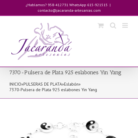
Saltar
¿Hablamos? 958-412731 WhatsApp 615-921515
|
al
contacto@jacaranda-artesanias.com
contenido
7370-Pulsera de Plata 925 eslabones Yin Yang
INICIO
»
PULSERAS DE PLATA
»
Eslabón
»
7370-Pulsera de Plata 925 eslabones Yin Yang