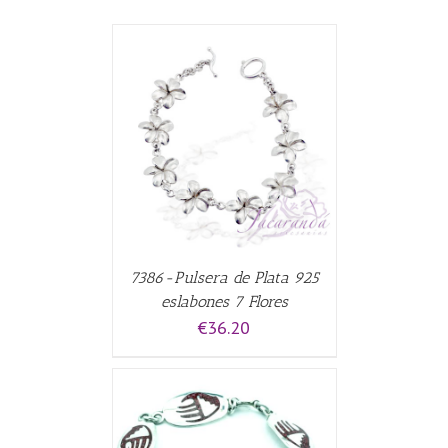
CARRITO
/
7386-Pulsera de Plata 925
eslabones 7 Flores
€
36.20