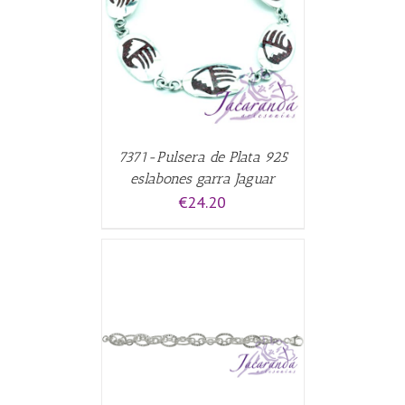
CARRITO
/
7371-Pulsera de Plata 925
eslabones garra Jaguar
€
24.20
ALLES