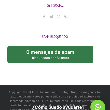
GET SOCIAL
SPAM BLOQUEADO
0 mensajes de spam
bloqueados por
Akismet
Copyright-2020 | Todas las marcas, las fotografías, las imágenes, los
textos, el diseño vistos por este sitio son de propiedad exclusiva de
Jacarandá-Artesanías S.L. Por lo tanto cada uso, cada reproducción
también parcial de uno, de todos o parte de dichos elementos, será
¿Cómo puedo ayudarte?
perseguido severamente en las sedes competentes en virtud de la