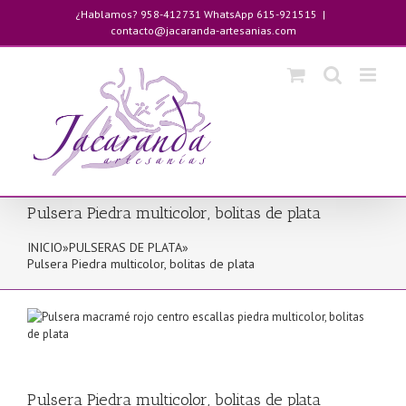
Saltar
¿Hablamos? 958-412731 WhatsApp 615-921515
|
al
contacto@jacaranda-artesanias.com
contenido
Pulsera Piedra multicolor, bolitas de plata
INICIO
»
PULSERAS DE PLATA
»
Pulsera Piedra multicolor, bolitas de plata
Pulsera Piedra multicolor, bolitas de plata