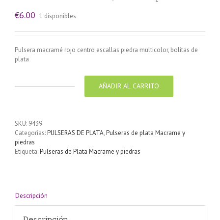
€
6.00
1 disponibles
Pulsera macramé rojo centro escallas piedra multicolor, bolitas de
plata
AÑADIR AL CARRITO
Pulsera
Piedra
multicolor,
bolitas
SKU:
9439
de
Categorías:
PULSERAS DE PLATA
,
Pulseras de plata Macrame y
plata
piedras
cantidad
Etiqueta:
Pulseras de Plata Macrame y piedras
Descripción
Descripción