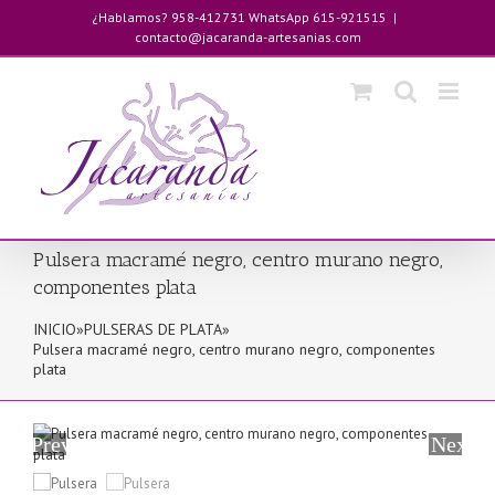
Saltar
¿Hablamos? 958-412731 WhatsApp 615-921515
|
al
contacto@jacaranda-artesanias.com
contenido
Pulsera macramé negro, centro murano negro,
componentes plata
INICIO
»
PULSERAS DE PLATA
»
Pulsera macramé negro, centro murano negro, componentes
plata
Previous
Next