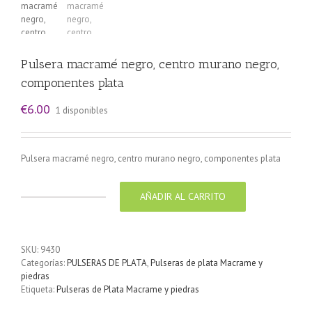
Pulsera macramé negro, centro murano negro,
componentes plata
€
6.00
1 disponibles
Pulsera macramé negro, centro murano negro, componentes plata
AÑADIR AL CARRITO
Pulsera
macramé
negro,
centro
SKU:
9430
murano
Categorías:
PULSERAS DE PLATA
,
Pulseras de plata Macrame y
negro,
piedras
componentes
Etiqueta:
Pulseras de Plata Macrame y piedras
plata
cantidad