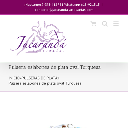
Saltar
¿Hablamos? 958-412731 WhatsApp 615-921515
|
al
contacto@jacaranda-artesanias.com
contenido
Pulsera eslabones de plata oval Turquesa
INICIO
»
PULSERAS DE PLATA
»
Pulsera eslabones de plata oval Turquesa