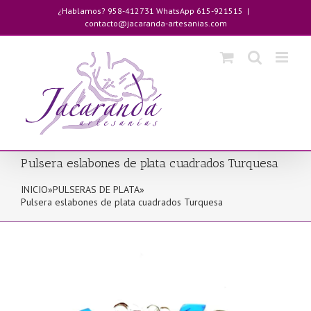
Saltar
¿Hablamos? 958-412731 WhatsApp 615-921515
|
al
contacto@jacaranda-artesanias.com
contenido
Pulsera eslabones de plata cuadrados Turquesa
INICIO
»
PULSERAS DE PLATA
»
Pulsera eslabones de plata cuadrados Turquesa