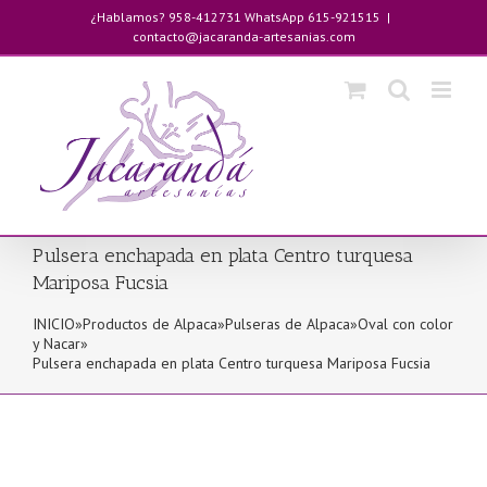
Saltar
¿Hablamos? 958-412731 WhatsApp 615-921515
|
al
contacto@jacaranda-artesanias.com
contenido
Pulsera enchapada en plata Centro turquesa
Mariposa Fucsia
INICIO
»
Productos de Alpaca
»
Pulseras de Alpaca
»
Oval con color
y Nacar
»
Pulsera enchapada en plata Centro turquesa Mariposa Fucsia