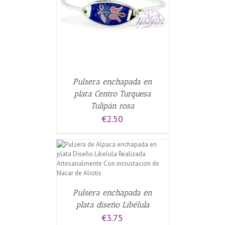
CARRITO
/
Pulsera enchapada en
plata Centro Turquesa
Tulipán rosa
€
2.50
CARRITO
/
Pulsera enchapada en
plata diseño Libélula
€
3.75