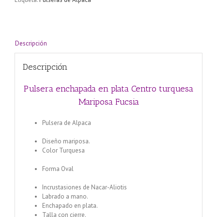
Fucsia
cantidad
Descripción
Descripción
Pulsera enchapada en plata Centro turquesa
Mariposa Fucsia
Pulsera de Alpaca
Pulsera enchapada en plata Naranja
Centro Mariposa rosa
Diseño mariposa.
Color Turquesa
Pulsera enchapada en plata Centro
Aliotis
Forma Oval
Pulsera enchapada en plata Rojo Centro
Mariposa Blanca
Incrustasiones de Nacar-Aliotis
Labrado a mano.
Enchapado en plata.
Talla con cierre.