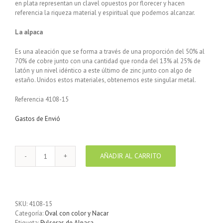
en plata representan un clavel opuestos por florecer y hacen
referencia la riqueza material y espiritual que podemos alcanzar.
La alpaca
Es una aleación que se forma a través de una proporción del 50% al
70% de cobre junto con una cantidad que ronda del 13% al 25% de
latón y un nivel idéntico a este último de zinc junto con algo de
estaño. Unidos estos materiales, obtenemos este singular metal.
Referencia 4108-15
Gastos de Envió
AÑADIR AL CARRITO
Pulsera
enchapada
en
plata
Centro
SKU:
4108-15
turquesa
Categoría:
Oval con color y Nacar
Mariposa
Etiqueta:
Pulseras de Alpaca