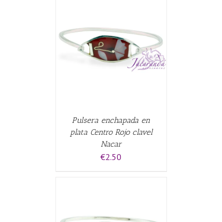
CARRITO
/
Pulsera enchapada en
plata Centro Rojo clavel
Nacar
€
2.50