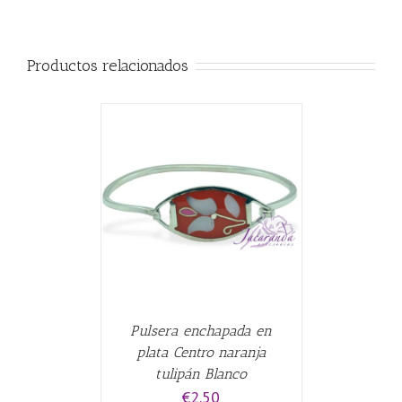
Productos relacionados
CARRITO
/
Pulsera enchapada en
plata Centro naranja
tulipán Blanco
€
2.50