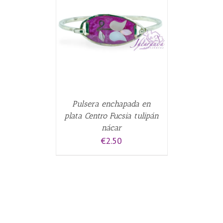
CARRITO
/
Pulsera enchapada en
plata Centro Fucsia tulipán
nácar
€
2.50