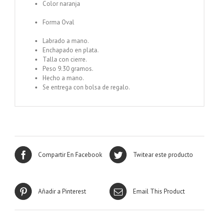
Color naranja
Pulsera enchapada en plata Centro
Aliotis
Forma Oval
Pulsera enchapada en plata Rojo Centro
Mariposa Blanca
Labrado a mano.
Enchapado en plata.
Talla con cierre.
Peso 9.30 gramos.
Hecho a mano.
Se entrega con bolsa de regalo.
Compartir En Facebook
Twitear este producto
Añadir a Pinterest
Email This Product