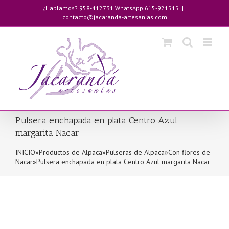
Saltar
¿Hablamos? 958-412731 WhatsApp 615-921515
|
al
contacto@jacaranda-artesanias.com
contenido
Pulsera enchapada en plata Centro Azul
margarita Nacar
INICIO
»
Productos de Alpaca
»
Pulseras de Alpaca
»
Con flores de
Nacar
»
Pulsera enchapada en plata Centro Azul margarita Nacar