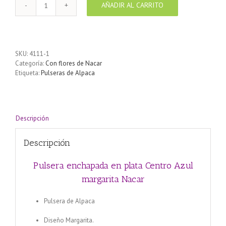
AÑADIR AL CARRITO
Pulsera
enchapada
en
plata
Centro
SKU:
4111-1
Azul
Categoría:
Con flores de Nacar
margarita
Etiqueta:
Pulseras de Alpaca
Nacar
cantidad
Descripción
Descripción
Pulsera enchapada en plata Centro Azul
margarita Nacar
Pulsera de Alpaca
Pulsera enchapada en plata Naranja
Centro Mariposa rosa
Diseño Margarita.