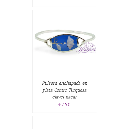
CARRITO
/
Pulsera enchapada en
plata Centro Turquesa
clavel nácar
€
2.50