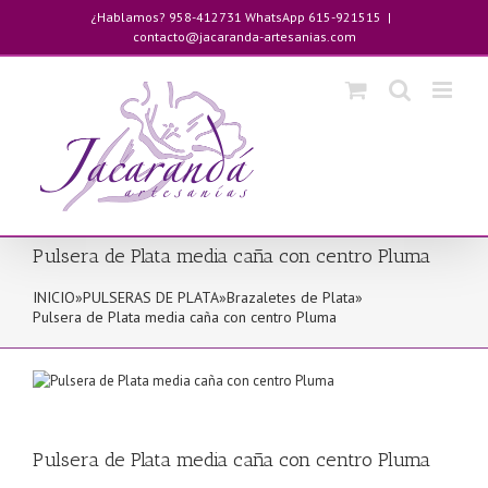
Saltar
¿Hablamos? 958-412731 WhatsApp 615-921515
|
al
contacto@jacaranda-artesanias.com
contenido
Pulsera de Plata media caña con centro Pluma
INICIO
»
PULSERAS DE PLATA
»
Brazaletes de Plata
»
Pulsera de Plata media caña con centro Pluma
Pulsera de Plata media caña con centro Pluma