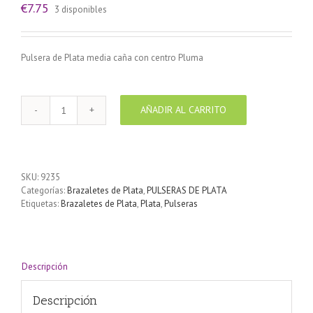
€
7.75
3 disponibles
Pulsera de Plata media caña con centro Pluma
AÑADIR AL CARRITO
Pulsera
de
Plata
media
caña
SKU:
9235
con
Categorías:
Brazaletes de Plata
,
PULSERAS DE PLATA
centro
Etiquetas:
Brazaletes de Plata
,
Plata
,
Pulseras
Pluma
cantidad
Descripción
Descripción