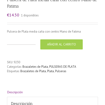
Fatima
€
14.50
1 disponibles
Pulsera de Plata media caña con centro Mano de Fatima
AÑADIR AL CARRITO
Pulsera
de
Plata
media
SKU:
9230
caña
Categorías:
Brazaletes de Plata
,
PULSERAS DE PLATA
con
Etiquetas:
Brazaletes de Plata
,
Plata
,
Pulseras
centro
Mano
de
Fatima
cantidad
Descripción
Descripción