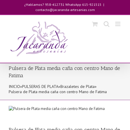
Saltar
¿Hablamos? 958-412731 WhatsApp 615-921515
|
al
contacto@jacaranda-artesanias.com
contenido
Pulsera de Plata media caña con centro Mano de
Fatima
INICIO
»
PULSERAS DE PLATA
»
Brazaletes de Plata
»
Pulsera de Plata media caña con centro Mano de Fatima
Pulsera de Plata media caña con centro Mano de