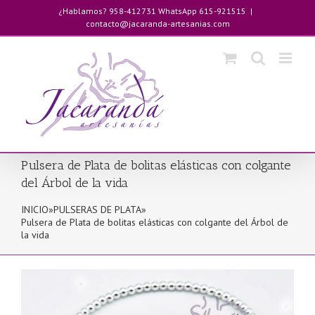
Saltar
¿Hablamos? 958-412731 WhatsApp 615-921515
|
al
contacto@jacaranda-artesanias.com
contenido
Pulsera de Plata de bolitas elásticas con colgante
del Árbol de la vida
INICIO
»
PULSERAS DE PLATA
»
Pulsera de Plata de bolitas elásticas con colgante del Árbol de
la vida