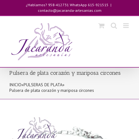
Saltar
¿Hablamos? 958-412731 WhatsApp 615-921515
|
al
contacto@jacaranda-artesanias.com
contenido
Pulsera de plata corazón y mariposa circones
INICIO
»
PULSERAS DE PLATA
»
Pulsera de plata corazón y mariposa circones