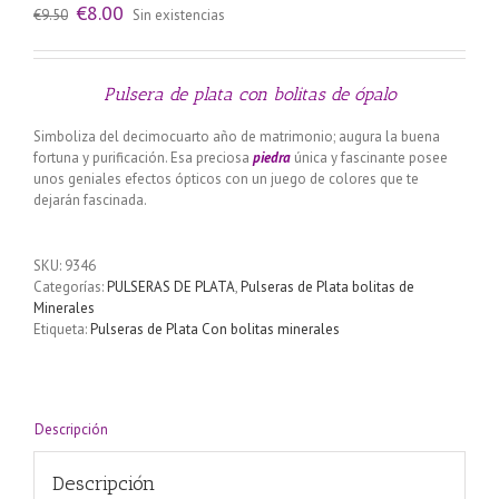
El
El
€
8.00
€
9.50
Sin existencias
precio
precio
original
actual
era:
es:
€9.50.
€8.00.
Pulsera de plata con bolitas de ópalo
Simboliza del decimocuarto año de matrimonio; augura la buena
fortuna y purificación. Esa preciosa
piedra
única y fascinante posee
unos geniales efectos ópticos con un juego de colores que te
dejarán fascinada.
SKU:
9346
Categorías:
PULSERAS DE PLATA
,
Pulseras de Plata bolitas de
Minerales
Etiqueta:
Pulseras de Plata Con bolitas minerales
Descripción
Descripción