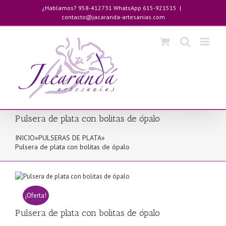
Saltar
¿Hablamos? 958-412731 WhatsApp 615-921515
|
al
contacto@jacaranda-artesanias.com
contenido
Pulsera de plata con bolitas de ópalo
INICIO
»
PULSERAS DE PLATA
»
Pulsera de plata con bolitas de ópalo
¡Oferta!
Pulsera de plata con bolitas de ópalo