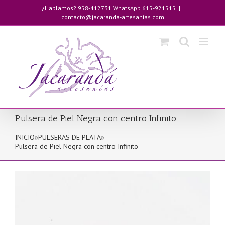
Saltar
¿Hablamos? 958-412731 WhatsApp 615-921515
|
al
contacto@jacaranda-artesanias.com
contenido
Pulsera de Piel Negra con centro Infinito
INICIO
»
PULSERAS DE PLATA
»
Pulsera de Piel Negra con centro Infinito