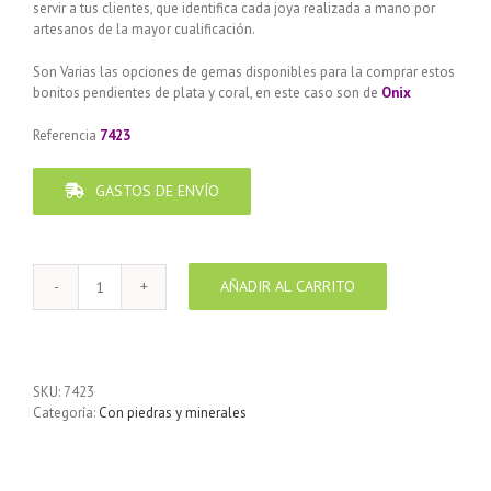
servir a tus clientes, que identifica cada joya realizada a mano por
artesanos de la mayor cualificación.
Son Varias las opciones de gemas disponibles para la comprar estos
bonitos pendientes de plata y coral, en este caso son de
Onix
Referencia
7423
GASTOS DE ENVÍO
AÑADIR AL CARRITO
Pendiente
Plata
925
diseño
barras
SKU:
7423
de
Categoría:
Con piedras y minerales
Ónix
cantidad