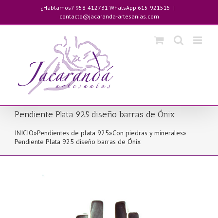
Saltar
¿Hablamos? 958-412731 WhatsApp 615-921515
|
al
contacto@jacaranda-artesanias.com
contenido
Pendiente Plata 925 diseño barras de Ónix
INICIO
»
Pendientes de plata 925
»
Con piedras y minerales
»
Pendiente Plata 925 diseño barras de Ónix