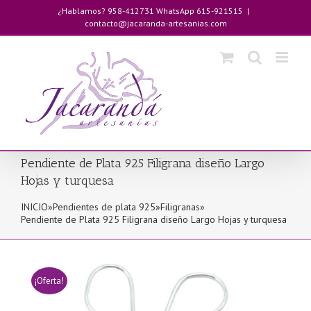
Saltar
¿Hablamos? 958-412731 WhatsApp 615-921515
|
al
contacto@jacaranda-artesanias.com
contenido
Pendiente de Plata 925 Filigrana diseño Largo
Hojas y turquesa
INICIO
»
Pendientes de plata 925
»
Filigranas
»
Pendiente de Plata 925 Filigrana diseño Largo Hojas y turquesa
¡Oferta!