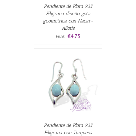
Pendiente de Plata 925
Filigrana diseño gota
geométrica con Nacar-
Aliotis
El
El
€
4.75
€
6.50
precio
precio
original
actual
era:
es:
€6.50.
€4.75.
CARRITO
/
Pendiente de Plata 925
Filigrana con Turquesa