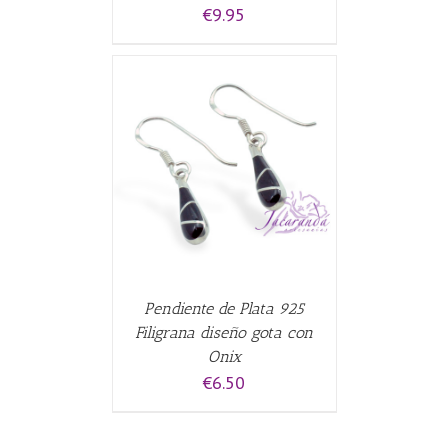
€
9.95
CARRITO
/
Pendiente de Plata 925
Filigrana diseño gota con
Onix
€
6.50