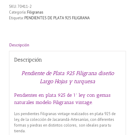
925
SKU:
70411-2
Filigrana
Categoría:
Filigranas
diseño
Etiqueta:
PENDIENTES DE PLATA 925 FILIGRANA
Largo
Hojas
y
turquesa
cantidad
Descripción
Descripción
Pendiente de Plata 925 Filigrana diseño
Largo Hojas y turquesa
Pendientes en plata 925 de 1ª ley con gemas
naturales modelo Filigranas vintage.
Los pendientes Filigranas vintage realizados en plata 925 de
ley, de la colección de Jacarandá-Artesanías, con diferentes
formas y piedras en distintos colores, son ideales para tu
tienda.