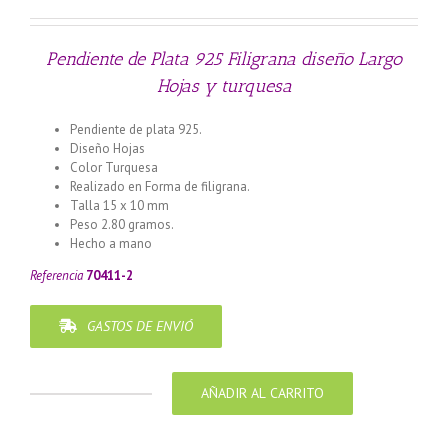
original
actual
era:
es:
€9.95.
€7.95.
Pendiente de Plata 925 Filigrana diseño Largo
Hojas y turquesa
Pendiente de plata 925.
Diseño Hojas
Color Turquesa
Realizado en Forma de filigrana.
Talla 15 x 10 mm
Peso 2.80 gramos.
Hecho a mano
Referencia
70411-2
GASTOS DE ENVIÓ
AÑADIR AL CARRITO
Pendiente
de
Plata