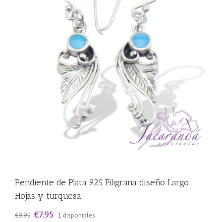
Pendiente de Plata 925 Filigrana diseño Largo
Hojas y turquesa
El
El
€
7.95
€
9.95
1 disponibles
precio
precio