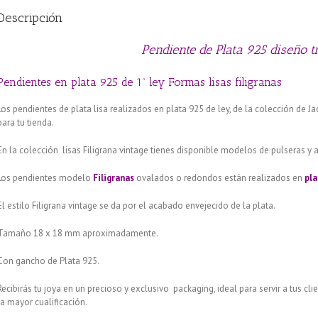
Descripción
Pendiente de Plata 925 diseño 
Pendientes en plata 925 de 1ª ley Formas lisas filigranas
Los pendientes de plata lisa realizados en plata 925 de ley, de la colección de 
para tu tienda.
En la colección lisas Filigrana vintage tienes disponible modelos de pulseras y a
Los pendientes modelo
Filigranas
ovalados o redondos están realizados en
pla
El estilo Filigrana vintage se da por el acabado envejecido de la plata.
Tamaño 18 x 18 mm aproximadamente.
Con gancho de Plata 925.
Recibirás tu joya en un precioso y exclusivo packaging, ideal para servir a tus cl
la mayor cualificación.