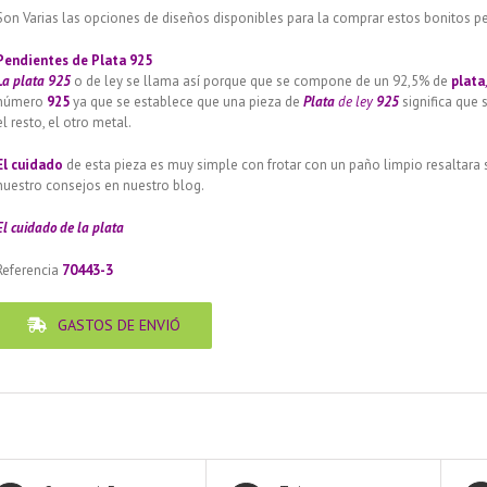
Son Varias las opciones de diseños disponibles para la comprar estos bonitos pe
Pendientes de Plata 925
La plata 925
o de ley se llama así porque que se compone de un 92,5% de
plata
número
925
ya que se establece que una pieza de
Plata
de ley
925
significa que 
el resto, el otro metal.
El cuidado
de esta pieza es muy simple con frotar con un paño limpio resaltara
nuestro consejos en nuestro blog.
El cuidado de
la plata
Referencia
70443-3
GASTOS DE ENVIÓ