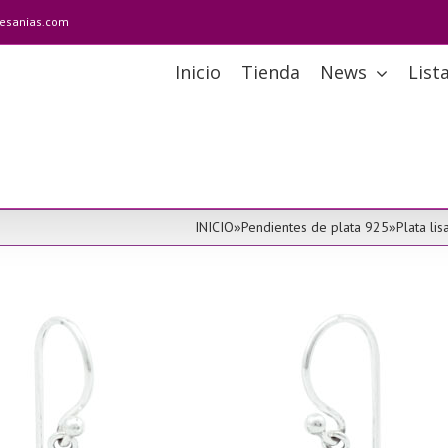
tesanias.com
Inicio
Tienda
News
List
INICIO
»
Pendientes de plata 925
»
Plata li