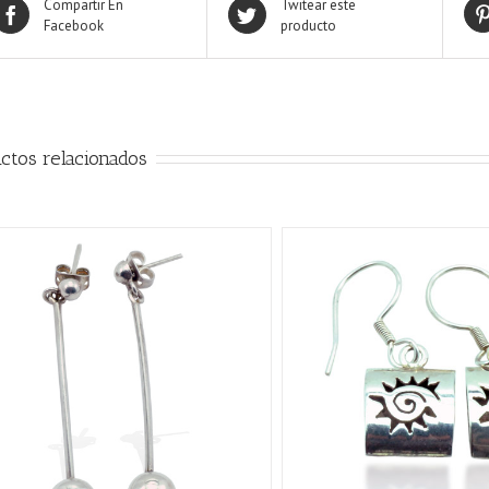
Compartir En
Twitear este
Facebook
producto
ctos relacionados
AÑADIR AL CARRITO
/
QUICK VIEW
AÑADIR AL CARRITO
/