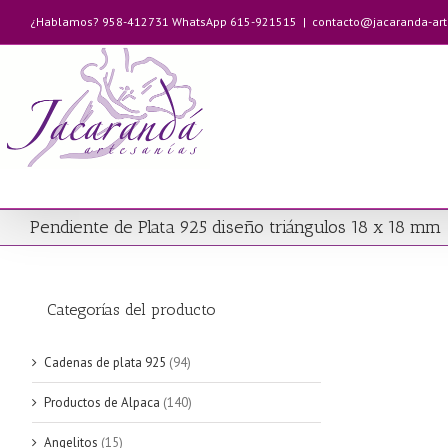
Saltar
¿Hablamos? 958-412731 WhatsApp 615-921515
|
contacto@jacaranda-ar
al
contenido
Pendiente de Plata 925 diseño triángulos 18 x 18 mm
Categorías del producto
Cadenas de plata 925
(94)
Productos de Alpaca
(140)
Angelitos
(15)