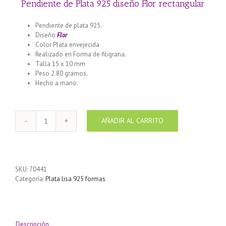
Pendiente de Plata 925 diseño Flor rectangular
Pendiente de plata 925.
Diseño
Flor
Color Plata envejecida
Realizado en Forma de filigrana.
Talla 15 x 10 mm
Peso 2.80 gramos.
Hecho a mano.
AÑADIR AL CARRITO
Pendiente
de
Plata
925
diseño
SKU:
70441
Flor
Categoría:
Plata lisa 925 formas
rectangular
cantidad
Descripción