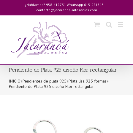
Saltar
¿Hablamos? 958-412731 WhatsApp 615-921515
|
al
contacto@jacaranda-artesanias.com
contenido
Pendiente de Plata 925 diseño Flor rectangular
INICIO
»
Pendientes de plata 925
»
Plata lisa 925 formas
»
Pendiente de Plata 925 diseño Flor rectangular