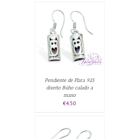
CARRITO
/
Pendiente de Plata 925
diseño Búho calado a
mano
€
4.50