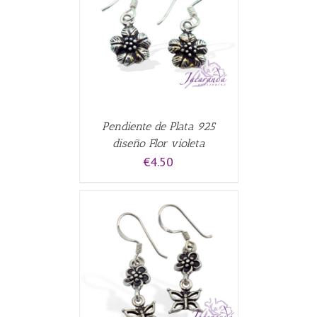
CARRITO
/
Pendiente de Plata 925
diseño Flor violeta
€
4.50
CARRITO
/