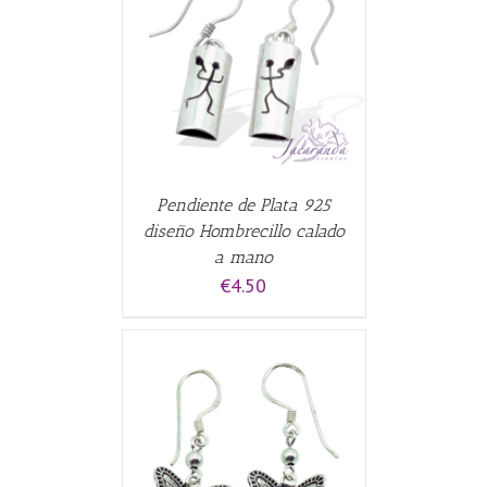
CARRITO
/
Pendiente de Plata 925
diseño Hombrecillo calado
a mano
€
4.50
CARRITO
/