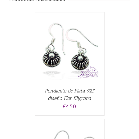
CARRITO
/
Pendiente de Plata 925
diseño Flor filigrana
€
4.50