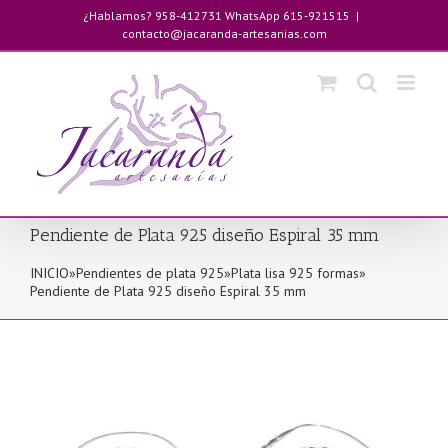
Saltar
¿Hablamos? 958-412731 WhatsApp 615-921515
|
al
contacto@jacaranda-artesanias.com
contenido
Pendiente de Plata 925 diseño Espiral 35 mm
INICIO
»
Pendientes de plata 925
»
Plata lisa 925 formas
»
Pendiente de Plata 925 diseño Espiral 35 mm