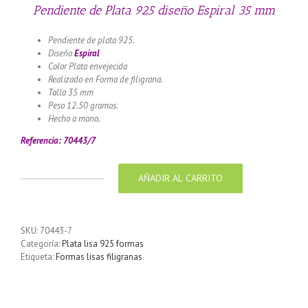
Pendiente de Plata 925 diseño Espiral 35 mm
Pendiente de plata 925.
Diseño
Espiral
Color Plata envejecida
Realizado en Forma de filigrana.
Talla 35 mm
Peso 12.50 gramos.
Hecho a mano.
Referencia: 70443/7
AÑADIR AL CARRITO
Pendiente
de
Plata
925
SKU:
70443-7
diseño
Categoría:
Plata lisa 925 formas
Espiral
Etiqueta:
Formas lisas filigranas
35
mm
cantidad