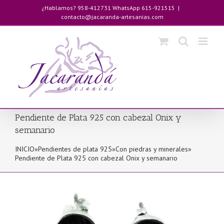
Saltar
¿Hablamos? 958-412731 WhatsApp 615-921515
|
al
contacto@jacaranda-artesanias.com
contenido
Pendiente de Plata 925 con cabezal Onix y
semanario
INICIO
»
Pendientes de plata 925
»
Con piedras y minerales
»
Pendiente de Plata 925 con cabezal Onix y semanario