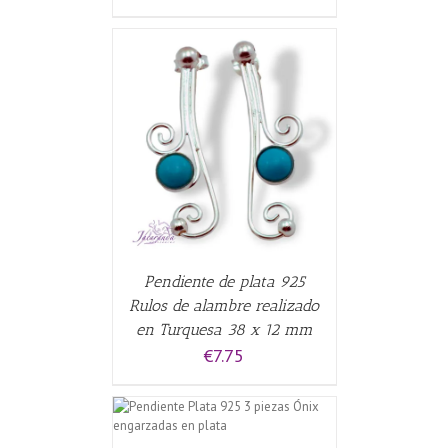
CARRITO
/
Pendiente de plata 925
Rulos de alambre realizado
en Turquesa 38 x 12 mm
€
7.75
CARRITO
/