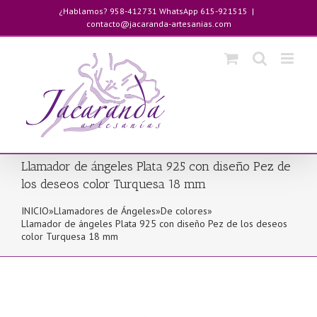
Saltar
¿Hablamos? 958-412731 WhatsApp 615-921515
|
al
contacto@jacaranda-artesanias.com
contenido
Llamador de ángeles Plata 925 con diseño Pez de
los deseos color Turquesa 18 mm
INICIO
»
Llamadores de Ángeles
»
De colores
»
Llamador de ángeles Plata 925 con diseño Pez de los deseos
color Turquesa 18 mm