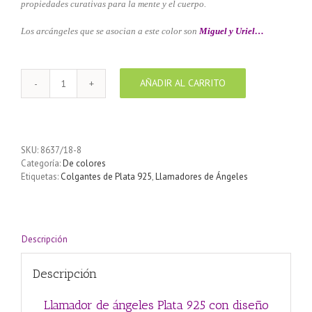
propiedades curativas para la mente y el cuerpo.
Los arcángeles que se asocian a este color son
Miguel y Uriel…
AÑADIR AL CARRITO
Llamador
de
ángeles
Plata
925
SKU:
8637/18-8
con
Categoría:
De colores
diseño
Etiquetas:
Colgantes de Plata 925
,
Llamadores de Ángeles
Pez
de
los
deseos
color
Descripción
Turquesa
18
Descripción
mm
cantidad
Llamador de ángeles Plata 925 con diseño