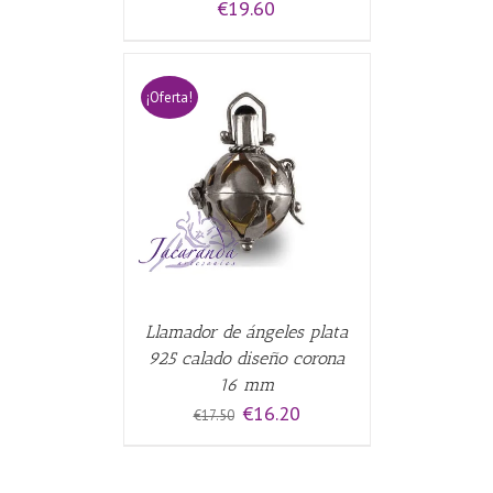
€
19.60
¡Oferta!
CARRITO
/
Llamador de ángeles plata
925 calado diseño corona
16 mm
El
El
€
16.20
€
17.50
precio
precio
original
actual
era:
es:
€17.50.
€16.20.