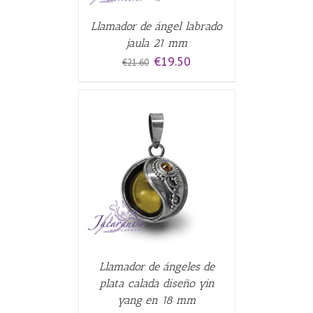
Llamador de ángel labrado
jaula 21 mm
El
El
€
19.50
€
21.60
precio
precio
original
actual
era:
es:
€21.60.
€19.50.
CARRITO
/
Llamador de ángeles de
plata calada diseño yin
yang en 18 mm