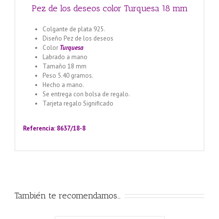
Pez de los deseos color Turquesa 18 mm
Colgante de plata 925.
Diseño Pez de los deseos
Color
Tu
rquesa
Labrado a mano
Tamaño 18 mm
Peso 5.40 gramos.
Hecho a mano.
Se entrega con bolsa de regalo.
Tarjeta regalo Significado
Llamador de ángeles labrado
en plata 925 con diseño de margarita en 20 mm
Referencia: 8637/18-8
También te recomendamos…