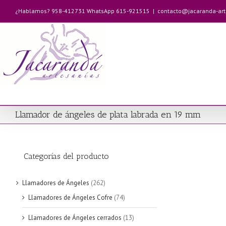
Saltar
¿Hablamos? 958-412731 WhatsApp 615-921515
|
contacto@jacaranda-ar
al
contenido
Llamador de ángeles de plata labrada en 19 mm
Categorías del producto
Llamadores de Ángeles
(262)
Llamadores de Ángeles Cofre
(74)
Llamadores de Ángeles cerrados
(13)