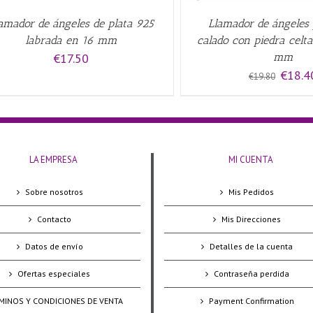
amador de ángeles de plata 925
Llamador de ángeles 
labrada en 16 mm
calado con piedra celta
€
17.50
mm
El
€
18.4
€
19.80
precio
original
era:
€19.80.
LA EMPRESA
MI CUENTA
Sobre nosotros
Mis Pedidos
Contacto
Mis Direcciones
Datos de envío
Detalles de la cuenta
Ofertas especiales
Contraseña perdida
MINOS Y CONDICIONES DE VENTA
Payment Confirmation