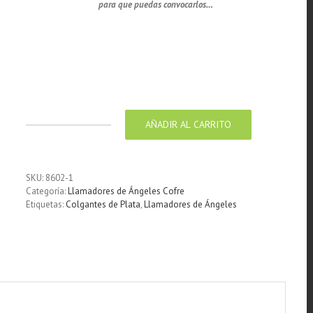
para que puedas convocarlos…
Llamador de ángeles de plata calado en 19 mm
Llamador de ángeles de plata labrada en 25 mm
AÑADIR AL CARRITO
Llamador
de
ángeles
de
SKU:
8602-1
plata
Categoría:
Llamadores de Ángeles Cofre
labrada
Etiquetas:
Colgantes de Plata
,
Llamadores de Ángeles
en
19
mm
cantidad