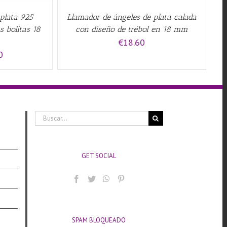
plata 925
Llamador de ángeles de plata calada
s bolitas 18
con diseño de trébol en 18 mm
€
18.60
El
0
precio
actual
es:
€18.40.
Buscar:
GET SOCIAL
SPAM BLOQUEADO