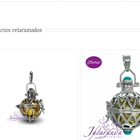
ctos relacionados
¡Oferta!
AÑADIR AL CARRITO
/
QUICK VIEW
AÑADIR AL CARRITO
/