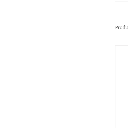
Produ
AÑADIR AL CARRITO
/
QUICK VIEW