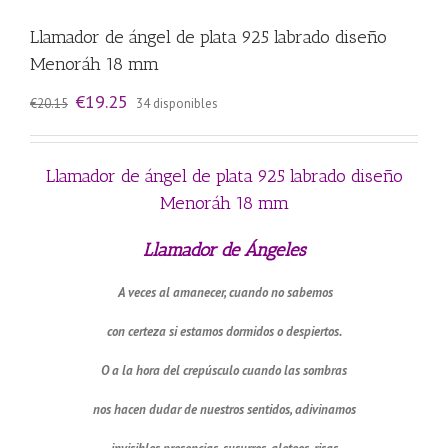
Llamador de ángel de plata 925 labrado diseño
Menoráh 18 mm
El
El
€
19.25
€
20.15
34 disponibles
precio
precio
original
actual
era:
es:
€20.15.
€19.25.
Llamador de ángel de plata 925 labrado diseño
Menoráh 18 mm
Llamador de Ángeles
A veces al amanecer, cuando no sabemos
con certeza si estamos dormidos o despiertos.
O a la hora del crepúsculo cuando las sombras
nos hacen dudar de nuestros sentidos, adivinamos