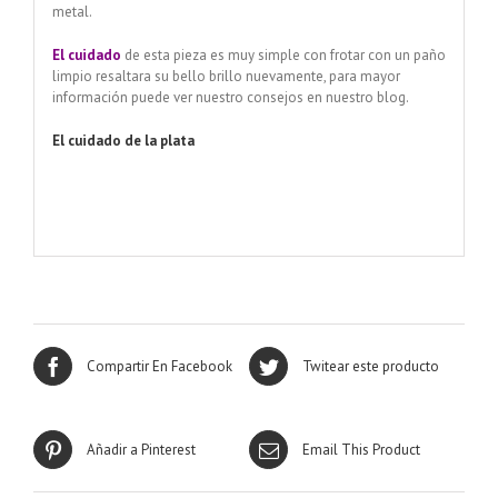
metal.
El cuidado
de esta pieza es muy simple con frotar con un paño
limpio resaltara su bello brillo nuevamente, para mayor
información puede ver nuestro consejos en nuestro blog.
El cuidado de
la plata
https://www.jacaranda-artesanias.com/2020/08/22/
llamador-
de-angel-labrado-menorah-18-mm
Compartir En Facebook
Twitear este producto
Añadir a Pinterest
Email This Product