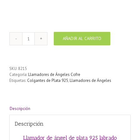
Llamador de ángel de plata 925 labrado diseño Menoráh 18 mm
AÑADIR AL CARRITO
Llamador
de
ángel
de
plata
SKU:
8215
925
Categoría:
Llamadores de Ángeles Cofre
labrado
Etiquetas:
Colgantes de Plata 925
,
Llamadores de Ángeles
diseño
Menoráh
18
mm
cantidad
Descripción
Descripción
Llamador de ángel de plata 925 labrado