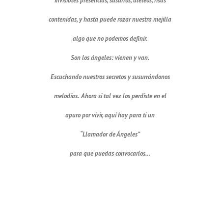
invisibles presencias, susurros, aleteos, risas
contenidas, y hasta puede rozar nuestra mejilla
algo que no podemos definir.
Son los ángeles: vienen y van.
Escuchando nuestros secretos y susurrándonos
melodías. Ahora si tal vez los perdiste en el
apuro por vivir, aquí hay para ti un
“Llamador de Ángeles”
para que puedas convocarlos…
Llamador de ángel Menoráh 18 mm
https://www.jacaranda-artesanias.com/llamador-de-angel-
menorah-18-mm