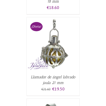
18 mm
€
18.60
¡Oferta!
CARRITO
/
Llamador de ángel labrado
jaula 21 mm
El
El
€
19.50
€
21.60
precio
precio
original
actual
era:
es:
€21.60.
€19.50.