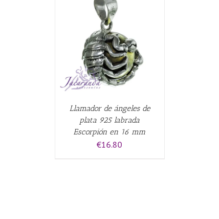
CARRITO
/
Llamador de ángeles de
plata 925 labrada
Escorpión en 16 mm
€
16.80