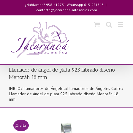
Saltar
¿Hablamos? 958-412731 WhatsApp 615-921515
|
al
contacto@jacaranda-artesanias.com
contenido
Llamador de ángel de plata 925 labrado diseño
Menoráh 18 mm
INICIO
»
Llamadores de Ángeles
»
Llamadores de Ángeles Cofre
»
Llamador de ángel de plata 925 labrado diseño Menoráh 18
mm
¡Oferta!